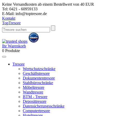
Keine Versandkosten ab einem Bestellwert von 40 EUR
Tel:
0421 - 60959133
E-Mail:
info@toptresore.de
Kontakt
Top
Tresore
Ihr Warenkorb
0
Produkte
Tresore
Wertschutzschränke
Geschäftstresore
Dokumententresore
Stahlbüroschränke
Möbeltresore
Wandtresore
BTM - Tresore
Deposittresore
Datensicherungsschränke
Computertresore
Hoteltresore