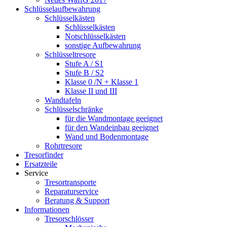
Schlüsselaufbewahrung
Schlüsselkästen
Schlüsselkästen
Notschlüsselkästen
sonstige Aufbewahrung
Schlüsseltresore
Stufe A / S1
Stufe B / S2
Klasse 0 /N + Klasse 1
Klasse II und III
Wandtafeln
Schlüsselschränke
für die Wandmontage geeignet
für den Wandeinbau geeignet
Wand und Bodenmontage
Rohrtresore
Tresorfinder
Ersatzteile
Service
Tresortransporte
Reparaturservice
Beratung & Support
Informationen
Tresorschlösser