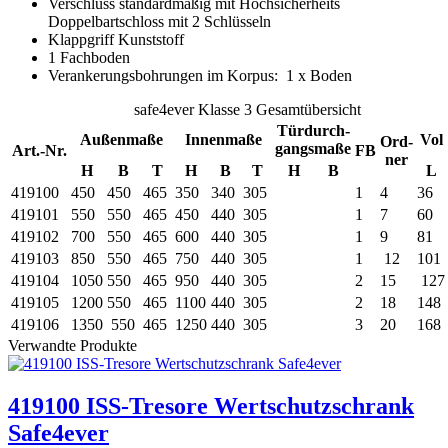
Verschluss standardmäßig mit Hochsicherheits
Doppelbartschloss mit 2 Schlüsseln
Klappgriff Kunststoff
1 Fachboden
Verankerungsbohrungen im Korpus: 1 x Boden
safe4ever Klasse 3 Gesamtübersicht
Türdurch-
Außenmaße
Innenmaße
Vol
Ord-
gangsmaße
Art.-Nr.
FB
ner
H
B
T
H
B
T
H
B
L
419100
450
450
465
350
340
305
1
4
36
419101
550
550
465
450
440
305
1
7
60
419102
700
550
465
600
440
305
1
9
81
419103
850
550
465
750
440
305
1
12
101
419104
1050
550
465
950
440
305
2
15
127
419105
1200
550
465
1100
440
305
2
18
148
419106
1350
550
465
1250
440
305
3
20
168
Verwandte Produkte
419100 ISS-Tresore Wertschutzschrank
Safe4ever