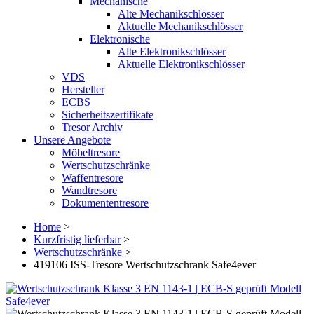
Mechanische
Alte Mechanikschlösser
Aktuelle Mechanikschlösser
Elektronische
Alte Elektronikschlösser
Aktuelle Elektronikschlösser
VDS
Hersteller
ECBS
Sicherheitszertifikate
Tresor Archiv
Unsere Angebote
Möbeltresore
Wertschutzschränke
Waffentresore
Wandtresore
Dokumententresore
Home
>
Kurzfristig lieferbar
>
Wertschutzschränke
>
419106 ISS-Tresore Wertschutzschrank Safe4ever