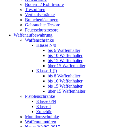
Boden - / Rohrtresore
Tresortüren
Vertikalschränke
Branchenlösungen
Gebrauchte Tresore
Feuerschutztresore
Waffenaufbewahrung
Waffenschränke
Klasse N/0
bis 6 Waffenhalter
bis 10 Waffenhalter
bis 15 Waffenhalter
über 15 Waffenhalter
Klasse 1 (I)
bis 6 Waffenhalter
bis 10 Waffenhalter
bis 15 Waffenhalter
über 15 Waffenhalter
Pistolenschränke
Klasse 0/N
Klasse I
Zubehör
Munitionsschränke
Waffenraumtüren
Neues WaffG 2017