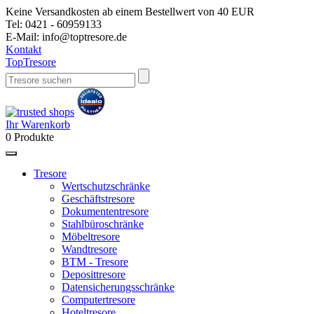
Keine Versandkosten ab einem Bestellwert von 40 EUR
Tel:
0421 - 60959133
E-Mail:
info@toptresore.de
Kontakt
Top
Tresore
Ihr Warenkorb
0
Produkte
Tresore
Wertschutzschränke
Geschäftstresore
Dokumententresore
Stahlbüroschränke
Möbeltresore
Wandtresore
BTM - Tresore
Deposittresore
Datensicherungsschränke
Computertresore
Hoteltresore