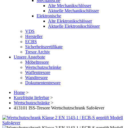
Mechanische
Alte Mechanikschlösser
Aktuelle Mechanikschlösser
Elektronische
Alte Elektronikschlösser
Aktuelle Elektronikschlösser
VDS
Hersteller
ECBS
Sicherheitszertifikate
Tresor Archiv
Unsere Angebote
Möbeltresore
Wertschutzschränke
Waffentresore
Wandtresore
Dokumententresore
Home
>
Kurzfristig lieferbar
>
Wertschutzschränke
>
413101 ISS-Tresore Wertschutzschrank Safe4ever