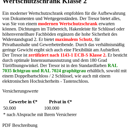
Wertschutzschrank Klasse 2
Ein moderner Wertschutzschrank empfohlen für die Aufbewahrung
von Dokumenten und Wertgegenständen. Der Tresor bietet alles,
was Sie von einem
modernen Wertschutzschrank
erwarten
können. Dichtungen im Türbereich, Hakenleiste für Schlüssel oder
höhenverstellbare Fachböden ergänzen die hohe Sicherheit des
Widerstandsgrad 2. Er bietet
maximalem Schutz
, für
Privathaushalte und Gewerbetreibende. Durch das verhältnismäßig
geringe Gewicht ergibt sich auch eine Flexibilität am Aufstellort.
Der Tresor ist
zertifiziert nach 1143-1 ECB-S Klasse 2.
Er besticht
durch optimale Innenraumausnutzung und dem 180 Grad
Türöffnungswinkel. Der Tresor ist in den Standardfarben
RAL
7035 lichtgrau und
RAL 7024 graphitgrau
erhältlich, sowohl mit
einem Doppelbartschloss / 2 Schlüssel, wie auch mit einem
elektronischen Hochsicherheits - Tastenschloss.
Versicherungswerte
Gewerbe in €*
Privat in €*
50.000
100.000
* nach Absprache mit Ihrem Versicherer
PDF Beschreibung