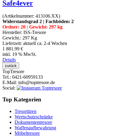
Safe4ever
(Artikelnummer:
413106.XX
)
Widerstandsgrad 2 | Fachböden: 2
Ordner: 20 | Gewicht: 297 kg
Hersteller:
ISS-Tresore
Gewicht.:
297 Kg
Lieferzeit:
aktuell ca. 2-4 Wochen
1 881.99 €
inkl. 19 % MwSt.
Details
Top
Tresore
Tel.
: 0421-60959133
E-Mail
: info@toptresore.de
Social
:
Top Kategorien
Tresortüren
Wertschutzschränke
Dokumententresore
Waffenaufbewahrung
Möbeltresore