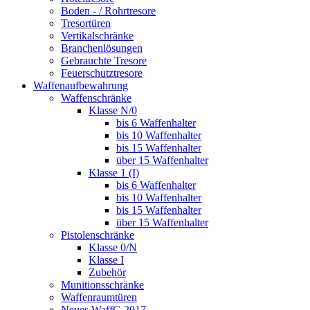
Boden - / Rohrtresore
Tresortüren
Vertikalschränke
Branchenlösungen
Gebrauchte Tresore
Feuerschutztresore
Waffenaufbewahrung
Waffenschränke
Klasse N/0
bis 6 Waffenhalter
bis 10 Waffenhalter
bis 15 Waffenhalter
über 15 Waffenhalter
Klasse 1 (I)
bis 6 Waffenhalter
bis 10 Waffenhalter
bis 15 Waffenhalter
über 15 Waffenhalter
Pistolenschränke
Klasse 0/N
Klasse I
Zubehör
Munitionsschränke
Waffenraumtüren
Neues WaffG 2017