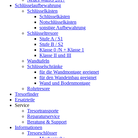
Schlüsselaufbewahrung
Schlüsselkästen
Schlüsselkästen
Notschlüsselkästen
sonstige Aufbewahrung
Schlüsseltresore
Stufe A / S1
Stufe B / S2
Klasse 0 /N + Klasse 1
Klasse II und III
Wandtafeln
Schlüsselschränke
für die Wandmontage geeignet
für den Wandeinbau geeignet
Wand und Bodenmontage
Rohrtresore
Tresorfinder
Ersatzteile
Service
Tresortransporte
Reparaturservice
Beratung & Support
Informationen
Tresorschlösser