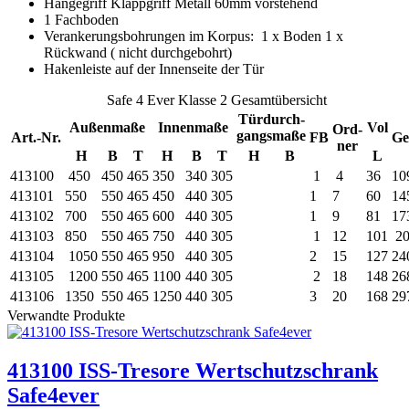
Hängegriff Klappgriff Metall 60mm vorstehend
1 Fachboden
Verankerungsbohrungen im Korpus: 1 x Boden 1 x
Rückwand ( nicht durchgebohrt)
Hakenleiste auf der Innenseite der Tür
Safe 4 Ever Klasse 2 Gesamtübersicht
Türdurch-
Außenmaße
Innenmaße
Vol
Ord-
gangsmaße
Art.-Nr.
FB
Ge
ner
H
B
T
H
B
T
H
B
L
413100
450
450
465
350
340
305
1
4
36
10
413101
550
550
465
450
440
305
1
7
60
14
413102
700
550
465
600
440
305
1
9
81
17
413103
850
550
465
750
440
305
1
12
101
20
413104
1050
550
465
950
440
305
2
15
127
24
413105
1200
550
465
1100
440
305
2
18
148
26
413106
1350
550
465
1250
440
305
3
20
168
29
Verwandte Produkte
413100 ISS-Tresore Wertschutzschrank
Safe4ever