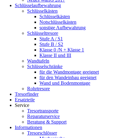
Schlüsselaufbewahrung
Schlüsselkästen
Schlüsselkästen
Notschlüsselkästen
sonstige Aufbewahrung
Schlüsseltresore
Stufe A / S1
Stufe B / S2
Klasse 0 /N + Klasse 1
Klasse II und III
Wandtafeln
Schlüsselschränke
für die Wandmontage geeignet
für den Wandeinbau geeignet
Wand und Bodenmontage
Rohrtresore
Tresorfinder
Ersatzteile
Service
Tresortransporte
Reparaturservice
Beratung & Support
Informationen
Tresorschlösser