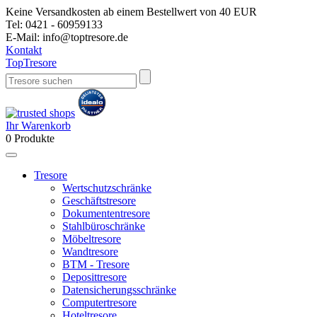
Keine Versandkosten ab einem Bestellwert von 40 EUR
Tel:
0421 - 60959133
E-Mail:
info@toptresore.de
Kontakt
Top
Tresore
Ihr Warenkorb
0
Produkte
Tresore
Wertschutzschränke
Geschäftstresore
Dokumententresore
Stahlbüroschränke
Möbeltresore
Wandtresore
BTM - Tresore
Deposittresore
Datensicherungsschränke
Computertresore
Hoteltresore