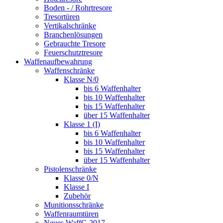
Boden - / Rohrtresore
Tresortüren
Vertikalschränke
Branchenlösungen
Gebrauchte Tresore
Feuerschutztresore
Waffenaufbewahrung
Waffenschränke
Klasse N/0
bis 6 Waffenhalter
bis 10 Waffenhalter
bis 15 Waffenhalter
über 15 Waffenhalter
Klasse 1 (I)
bis 6 Waffenhalter
bis 10 Waffenhalter
bis 15 Waffenhalter
über 15 Waffenhalter
Pistolenschränke
Klasse 0/N
Klasse I
Zubehör
Munitionsschränke
Waffenraumtüren
Neues WaffG 2017