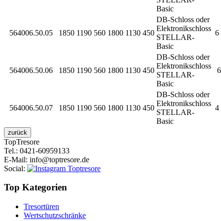
Basic
DB-Schloss oder
Elektronikschloss
564006.50.05
1850
1190
560
1800
1130
450
6 
STELLAR-
Basic
DB-Schloss oder
Elektronikschloss
564006.50.06
1850
1190
560
1800
1130
450
6 
STELLAR-
Basic
DB-Schloss oder
Elektronikschloss
564006.50.07
1850
1190
560
1800
1130
450
4 
STELLAR-
Basic
Top
Tresore
Tel.
: 0421-60959133
E-Mail
: info@toptresore.de
Social
:
Top Kategorien
Tresortüren
Wertschutzschränke