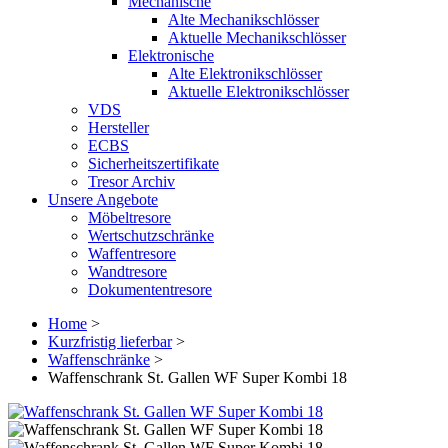
Mechanische
Alte Mechanikschlösser
Aktuelle Mechanikschlösser
Elektronische
Alte Elektronikschlösser
Aktuelle Elektronikschlösser
VDS
Hersteller
ECBS
Sicherheitszertifikate
Tresor Archiv
Unsere Angebote
Möbeltresore
Wertschutzschränke
Waffentresore
Wandtresore
Dokumententresore
Home
>
Kurzfristig lieferbar
>
Waffenschränke
>
Waffenschrank St. Gallen WF Super Kombi 18