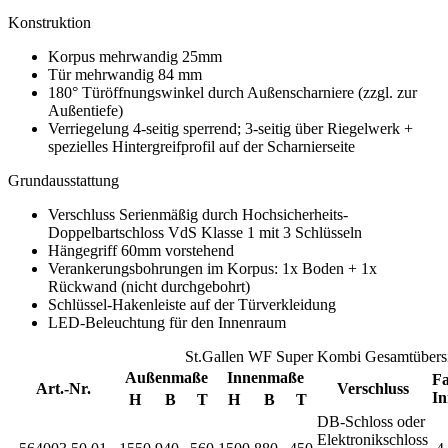
Konstruktion
Korpus mehrwandig 25mm
Tür mehrwandig 84 mm
180° Türöffnungswinkel durch Außenscharniere (zzgl. zur
Außentiefe)
Verriegelung 4-seitig sperrend; 3-seitig über Riegelwerk +
spezielles Hintergreifprofil auf der Scharnierseite
Grundausstattung
Verschluss Serienmäßig durch Hochsicherheits-
Doppelbartschloss VdS Klasse 1 mit 3 Schlüsseln
Hängegriff 60mm vorstehend
Verankerungsbohrungen im Korpus: 1x Boden + 1x
Rückwand (nicht durchgebohrt)
Schlüssel-Hakenleiste auf der Türverkleidung
LED-Beleuchtung für den Innenraum
St.Gallen WF Super Kombi Gesamtübers
Außenmaße
Innenmaße
Fa
Art.-Nr.
Verschluss
In
H
B
T
H
B
T
DB-Schloss oder
Elektronikschloss