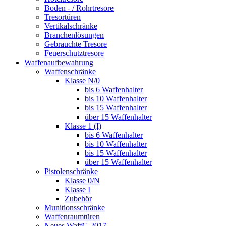
Boden - / Rohrtresore
Tresortüren
Vertikalschränke
Branchenlösungen
Gebrauchte Tresore
Feuerschutztresore
Waffenaufbewahrung
Waffenschränke
Klasse N/0
bis 6 Waffenhalter
bis 10 Waffenhalter
bis 15 Waffenhalter
über 15 Waffenhalter
Klasse 1 (I)
bis 6 Waffenhalter
bis 10 Waffenhalter
bis 15 Waffenhalter
über 15 Waffenhalter
Pistolenschränke
Klasse 0/N
Klasse I
Zubehör
Munitionsschränke
Waffenraumtüren
Neues WaffG 2017