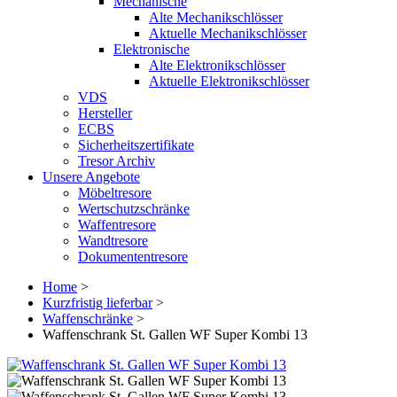
Mechanische
Alte Mechanikschlösser
Aktuelle Mechanikschlösser
Elektronische
Alte Elektronikschlösser
Aktuelle Elektronikschlösser
VDS
Hersteller
ECBS
Sicherheitszertifikate
Tresor Archiv
Unsere Angebote
Möbeltresore
Wertschutzschränke
Waffentresore
Wandtresore
Dokumententresore
Home
>
Kurzfristig lieferbar
>
Waffenschränke
>
Waffenschrank St. Gallen WF Super Kombi 13