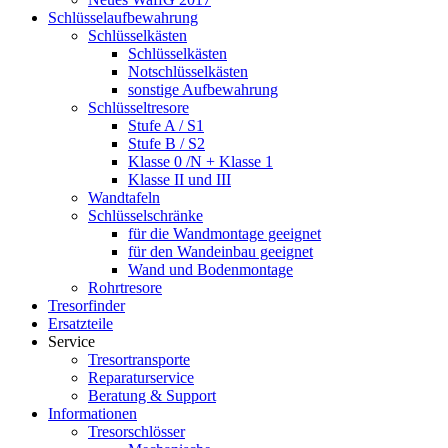
Schlüsselaufbewahrung
Schlüsselkästen
Schlüsselkästen
Notschlüsselkästen
sonstige Aufbewahrung
Schlüsseltresore
Stufe A / S1
Stufe B / S2
Klasse 0 /N + Klasse 1
Klasse II und III
Wandtafeln
Schlüsselschränke
für die Wandmontage geeignet
für den Wandeinbau geeignet
Wand und Bodenmontage
Rohrtresore
Tresorfinder
Ersatzteile
Service
Tresortransporte
Reparaturservice
Beratung & Support
Informationen
Tresorschlösser