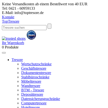
Keine Versandkosten ab einem Bestellwert von 40 EUR
Tel:
0421 - 60959133
E-Mail:
info@toptresore.de
Kontakt
Top
Tresore
Ihr Warenkorb
0
Produkte
Tresore
Wertschutzschränke
Geschäftstresore
Dokumententresore
Stahlbüroschränke
Möbeltresore
Wandtresore
BTM - Tresore
Deposittresore
Datensicherungsschränke
Computertresore
Hoteltresore