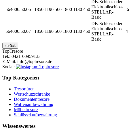
DB-Schloss oder
Elektronikschloss
564006.50.06
1850
1190
560
1800
1130
450
6 
STELLAR-
Basic
DB-Schloss oder
Elektronikschloss
564006.50.07
1850
1190
560
1800
1130
450
4 
STELLAR-
Basic
Top
Tresore
Tel.
: 0421-60959133
E-Mail
: info@toptresore.de
Social
:
Top Kategorien
Tresortüren
Wertschutzschränke
Dokumententresore
Waffenaufbewahrung
Möbeltresore
Schlüsselaufbewahrung
Wissenswertes