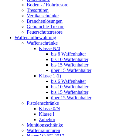
Boden - / Rohrtresore
Tresortüren
Vertikalschränke
Branchenlösungen
Gebrauchte Tresore
Feuerschutztresore
Waffenaufbewahrung
Waffenschränke
Klasse N/0
bis 6 Waffenhalter
bis 10 Waffenhalter
bis 15 Waffenhalter
über 15 Waffenhalter
Klasse 1 (I)
bis 6 Waffenhalter
bis 10 Waffenhalter
bis 15 Waffenhalter
über 15 Waffenhalter
Pistolenschränke
Klasse 0/N
Klasse I
Zubehör
Munitionsschränke
Waffenraumtüren
Neues WaffG 2017