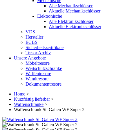
Mechanische
Alte Mechanikschlösser
Aktuelle Mechanikschlösser
Elektronische
Alte Elektronikschlösser
Aktuelle Elektronikschlösser
VDS
Hersteller
ECBS
Sicherheitszertifikate
Tresor Archiv
Unsere Angebote
Möbeltresore
Wertschutzschränke
Waffentresore
Wandtresore
Dokumententresore
Home
>
Kurzfristig lieferbar
>
Waffenschränke
>
Waffenschrank St. Gallen WF Super 2