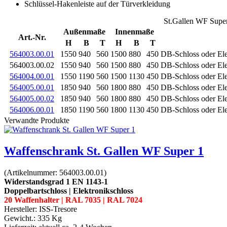
Schlüssel-Hakenleiste auf der Türverkleidung
St.Gallen WF Super
Außenmaße
Innenmaße
Art.-Nr.
H
B
T
H
B
T
564003.00.01
1550
940
560
1500
880
450
DB-Schloss oder El
564003.00.02
1550
940
560
1500
880
450
DB-Schloss oder El
564004.00.01
1550
1190
560
1500
1130
450
DB-Schloss oder El
564005.00.01
1850
940
560
1800
880
450
DB-Schloss oder El
564005.00.02
1850
940
560
1800
880
450
DB-Schloss oder El
564006.00.01
1850
1190
560
1800
1130
450
DB-Schloss oder El
Verwandte Produkte
Waffenschrank St. Gallen WF Super 1
(Artikelnummer:
564003.00.01
)
Widerstandsgrad 1 EN 1143-1
Doppelbartschloss | Elektronikschloss
20 Waffenhalter | RAL 7035 | RAL 7024
Hersteller:
ISS-Tresore
Gewicht.:
335 Kg