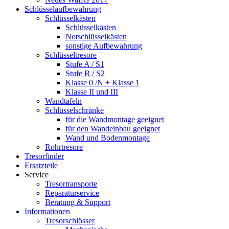
Schlüsselaufbewahrung
Schlüsselkästen
Schlüsselkästen
Notschlüsselkästen
sonstige Aufbewahrung
Schlüsseltresore
Stufe A / S1
Stufe B / S2
Klasse 0 /N + Klasse 1
Klasse II und III
Wandtafeln
Schlüsselschränke
für die Wandmontage geeignet
für den Wandeinbau geeignet
Wand und Bodenmontage
Rohrtresore
Tresorfinder
Ersatzteile
Service
Tresortransporte
Reparaturservice
Beratung & Support
Informationen
Tresorschlösser