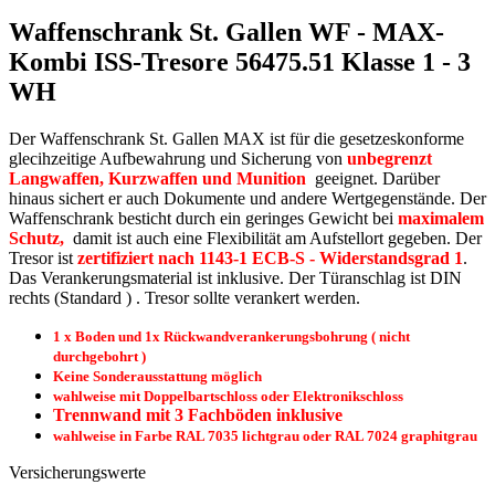
Waffenschrank St. Gallen WF - MAX-
Kombi ISS-Tresore 56475.51 Klasse 1 - 3
WH
Der Waffenschrank St. Gallen MAX ist für die gesetzeskonforme
glecihzeitige Aufbewahrung und Sicherung von
unbegrenzt
Langwaffen, Kurzwaffen und Munition
geeignet. Darüber
hinaus sichert er auch Dokumente und andere Wertgegenstände. Der
Waffenschrank besticht durch ein geringes Gewicht bei
maximalem
Schutz,
damit ist auch eine Flexibilität am Aufstellort gegeben. Der
Tresor ist
zertifiziert nach 1143-1 ECB-S - Widerstandsgrad 1
.
Das Verankerungsmaterial ist inklusive. Der Türanschlag ist DIN
rechts (Standard ) . Tresor sollte verankert werden.
1 x Boden und 1x Rückwandverankerungsbohrung ( nicht
durchgebohrt )
Keine Sonderausstattung möglich
wahlweise mit Doppelbartschloss oder Elektronikschloss
Trennwand mit 3 Fachböden inklusive
wahlweise in Farbe RAL 7035 lichtgrau oder RAL 7024 graphitgrau
Versicherungswerte