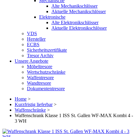
Mechanische
Alte Mechanikschlösser
Aktuelle Mechanikschlösser
Elektronische
Alte Elektronikschlösser
Aktuelle Elektronikschlösser
VDS
Hersteller
ECBS
Sicherheitszertifikate
Tresor Archiv
Unsere Angebote
Möbeltresore
Wertschutzschränke
Waffentresore
Wandtresore
Dokumententresore
Home
>
Kurzfristig lieferbar
>
Waffenschränke
>
Waffenschrank Klasse 1 ISS St. Gallen WF-MAX Kombi 4 -
3 WH