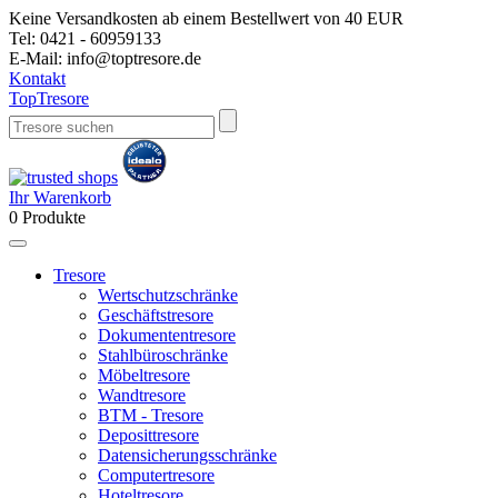
Keine Versandkosten ab einem Bestellwert von 40 EUR
Tel:
0421 - 60959133
E-Mail:
info@toptresore.de
Kontakt
Top
Tresore
Ihr Warenkorb
0
Produkte
Tresore
Wertschutzschränke
Geschäftstresore
Dokumententresore
Stahlbüroschränke
Möbeltresore
Wandtresore
BTM - Tresore
Deposittresore
Datensicherungsschränke
Computertresore
Hoteltresore