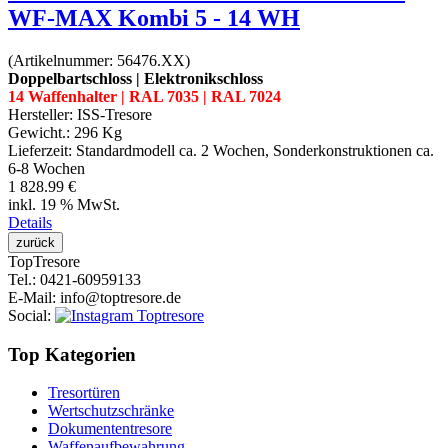
WF-MAX Kombi 5 - 14 WH
(Artikelnummer:
56476.XX
)
Doppelbartschloss | Elektronikschloss
14 Waffenhalter | RAL 7035 | RAL 7024
Hersteller:
ISS-Tresore
Gewicht.:
296 Kg
Lieferzeit:
Standardmodell ca. 2 Wochen, Sonderkonstruktionen ca.
6-8 Wochen
1 828.99 €
inkl. 19 % MwSt.
Details
Top
Tresore
Tel.
: 0421-60959133
E-Mail
: info@toptresore.de
Social
:
Top Kategorien
Tresortüren
Wertschutzschränke
Dokumententresore
Waffenaufbewahrung