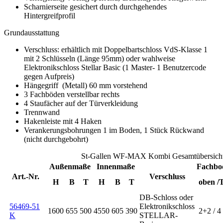
Scharnierseite gesichert durch durchgehendes
Hintergreifprofil
Grundausstattung
Verschluss: erhältlich mit Doppelbartschloss VdS-Klasse 1
mit 2 Schlüsseln (Länge 95mm) oder wahlweise
Elektronikschloss Stellar Basic (1 Master- 1 Benutzercode
gegen Aufpreis)
Hängegriff (Metall) 60 mm vorstehend
3 Fachböden verstellbar rechts
4 Staufächer auf der Türverkleidung
Trennwand
Hakenleiste mit 4 Haken
Verankerungsbohrungen 1 im Boden, 1 Stück Rückwand
(nicht durchgebohrt)
St-Gallen WF-MAX Kombi Gesamtübersich
Außenmaße
Innenmaße
Fachbo
Art.-Nr.
Verschluss
H
B
T
H
B
T
oben /
DB-Schloss oder
56469-51
Elektronikschloss
1600
655
500
4550
605
390
2+2 / 4
K
STELLAR-