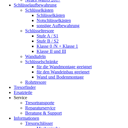
Schlüsselaufbewahrung
Schlüsselkästen
Schlüsselkästen
Notschlüsselkästen
sonstige Aufbewahrung
Schlüsseltresore
Stufe A / S1
Stufe B / S2
Klasse 0 /N + Klasse 1
Klasse II und III
Wandtafeln
Schlüsselschränke
für die Wandmontage geeignet
für den Wandeinbau geeignet
Wand und Bodenmontage
Rohrtresore
Tresorfinder
Ersatzteile
Service
Tresortransporte
Reparaturservice
Beratung & Support
Informationen
Tresorschlösser