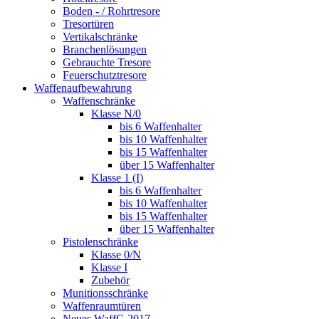
Boden - / Rohrtresore
Tresortüren
Vertikalschränke
Branchenlösungen
Gebrauchte Tresore
Feuerschutztresore
Waffenaufbewahrung
Waffenschränke
Klasse N/0
bis 6 Waffenhalter
bis 10 Waffenhalter
bis 15 Waffenhalter
über 15 Waffenhalter
Klasse 1 (I)
bis 6 Waffenhalter
bis 10 Waffenhalter
bis 15 Waffenhalter
über 15 Waffenhalter
Pistolenschränke
Klasse 0/N
Klasse I
Zubehör
Munitionsschränke
Waffenraumtüren
Neues WaffG 2017