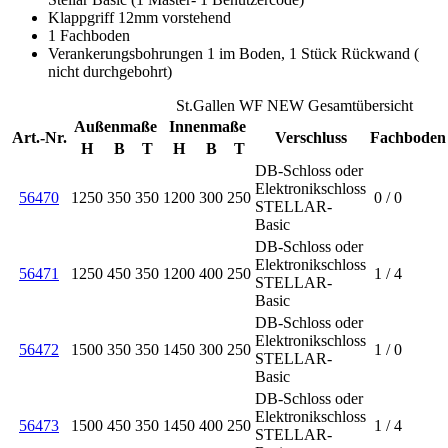
Klappgriff 12mm vorstehend
1 Fachboden
Verankerungsbohrungen 1 im Boden, 1 Stück Rückwand (
nicht durchgebohrt)
St.Gallen WF NEW Gesamtübersicht
Außenmaße
Innenmaße
Art.-Nr.
Verschluss
Fachboden
H
B
T
H
B
T
DB-Schloss oder
Elektronikschloss
56470
1250
350
350
1200
300
250
0 / 0
STELLAR-
Basic
DB-Schloss oder
Elektronikschloss
56471
1250
450
350
1200
400
250
1 / 4
STELLAR-
Basic
DB-Schloss oder
Elektronikschloss
56472
1500
350
350
1450
300
250
1 / 0
STELLAR-
Basic
DB-Schloss oder
Elektronikschloss
56473
1500
450
350
1450
400
250
1 / 4
STELLAR-