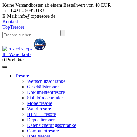
Keine Versandkosten ab einem Bestellwert von 40 EUR
Tel:
0421 - 60959133
E-Mail:
info@toptresore.de
Kontakt
Top
Tresore
Ihr Warenkorb
0
Produkte
Tresore
Wertschutzschränke
Geschäftstresore
Dokumententresore
Stahlbüroschränke
Möbeltresore
Wandtresore
BTM - Tresore
Deposittresore
Datensicherungsschränke
Computertresore
Hoteltresore