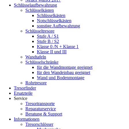
Schlüsselaufbewahrung
Schlüsselkästen
Schlüsselkästen
Notschlüsselkästen
sonstige Aufbewahrung
Schlüsseltresore
Stufe A / S1
Stufe B / S2
Klasse 0 /N + Klasse 1
Klasse II und III
Wandtafeln
Schlüsselschränke
für die Wandmontage geeignet
für den Wandeinbau geeignet
Wand und Bodenmontage
Rohrtresore
Tresorfinder
Ersatzteile
Service
Tresortransporte
Reparaturservice
Beratung & Support
Informationen
Tresorschlösser