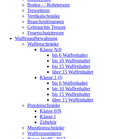
Boden - / Rohrtresore
Tresortüren
Vertikalschränke
Branchenlösungen
Gebrauchte Tresore
Feuerschutztresore
Waffenaufbewahrung
Waffenschränke
Klasse N/0
bis 6 Waffenhalter
bis 10 Waffenhalter
bis 15 Waffenhalter
über 15 Waffenhalter
Klasse 1 (I)
bis 6 Waffenhalter
bis 10 Waffenhalter
bis 15 Waffenhalter
über 15 Waffenhalter
Pistolenschränke
Klasse 0/N
Klasse I
Zubehör
Munitionsschränke
Waffenraumtüren
Neues WaffG 2017