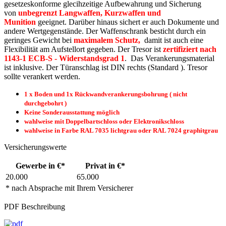
gesetzeskonforme glecihzeitige Aufbewahrung und Sicherung
von
unbegrenzt Langwaffen, Kurzwaffen und
Munition
geeignet. Darüber hinaus sichert er auch Dokumente und
andere Wertgegenstände. Der Waffenschrank besticht durch ein
geringes Gewicht bei
maximalem Schutz,
damit ist auch eine
Flexibilität am Aufstellort gegeben. Der Tresor ist
zertifiziert nach
1143-1 ECB-S - Widerstandsgrad 1
. Das Verankerungsmaterial
ist inklusive. Der Türanschlag ist DIN rechts (Standard ). Tresor
sollte verankert werden.
1 x Boden und 1x Rückwandverankerungsbohrung ( nicht
durchgebohrt )
Keine Sonderausstattung möglich
wahlweise mit Doppelbartschloss oder Elektronikschloss
wahlweise in Farbe RAL 7035 lichtgrau oder RAL 7024 graphitgrau
Versicherungswerte
Gewerbe in €*
Privat in €*
20.000
65.000
* nach Absprache mit Ihrem Versicherer
PDF Beschreibung