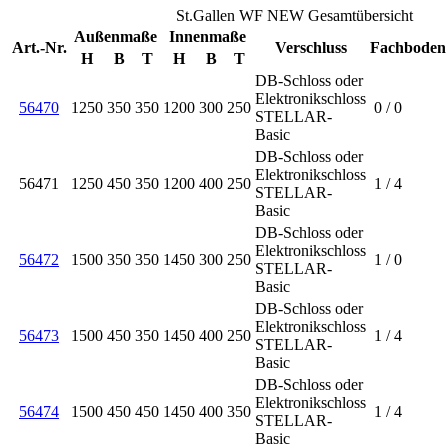
St.Gallen WF NEW Gesamtübersicht
Außenmaße
Innenmaße
Art.-Nr.
Verschluss
Fachboden
H
B
T
H
B
T
DB-Schloss oder
Elektronikschloss
56470
1250
350
350
1200
300
250
0 / 0
STELLAR-
Basic
DB-Schloss oder
Elektronikschloss
56471
1250
450
350
1200
400
250
1 / 4
STELLAR-
Basic
DB-Schloss oder
Elektronikschloss
56472
1500
350
350
1450
300
250
1 / 0
STELLAR-
Basic
DB-Schloss oder
Elektronikschloss
56473
1500
450
350
1450
400
250
1 / 4
STELLAR-
Basic
DB-Schloss oder
Elektronikschloss
56474
1500
450
450
1450
400
350
1 / 4
STELLAR-
Basic