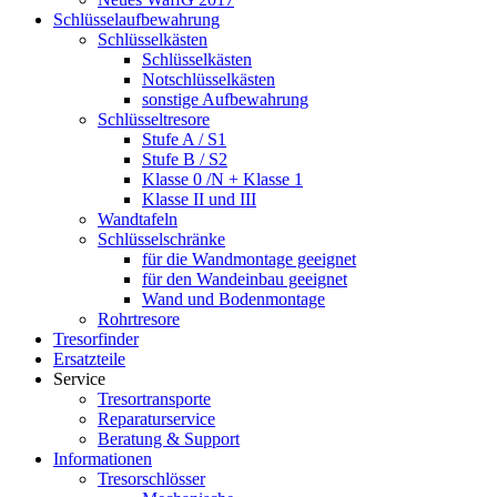
Schlüsselaufbewahrung
Schlüsselkästen
Schlüsselkästen
Notschlüsselkästen
sonstige Aufbewahrung
Schlüsseltresore
Stufe A / S1
Stufe B / S2
Klasse 0 /N + Klasse 1
Klasse II und III
Wandtafeln
Schlüsselschränke
für die Wandmontage geeignet
für den Wandeinbau geeignet
Wand und Bodenmontage
Rohrtresore
Tresorfinder
Ersatzteile
Service
Tresortransporte
Reparaturservice
Beratung & Support
Informationen
Tresorschlösser