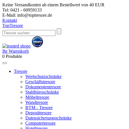
Keine Versandkosten ab einem Bestellwert von 40 EUR
Tel:
0421 - 60959133
E-Mail:
info@toptresore.de
Kontakt
Top
Tresore
Ihr Warenkorb
0
Produkte
Tresore
Wertschutzschränke
Geschäftstresore
Dokumententresore
Stahlbüroschränke
Möbeltresore
Wandtresore
BTM - Tresore
Deposittresore
Datensicherungsschränke
Computertresore
Hoteltresore