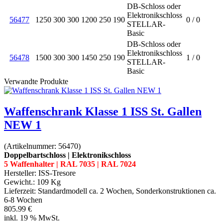
DB-Schloss oder
Elektronikschloss
56477
1250
300
300
1200
250
190
0 / 0
STELLAR-
Basic
DB-Schloss oder
Elektronikschloss
56478
1500
300
300
1450
250
190
1 / 0
STELLAR-
Basic
Verwandte Produkte
Waffenschrank Klasse 1 ISS St. Gallen
NEW 1
(Artikelnummer:
56470
)
Doppelbartschloss | Elektronikschloss
5 Waffenhalter | RAL 7035 | RAL 7024
Hersteller:
ISS-Tresore
Gewicht.:
109 Kg
Lieferzeit:
Standardmodell ca. 2 Wochen, Sonderkonstruktionen ca.
6-8 Wochen
805.99 €
inkl. 19 % MwSt.