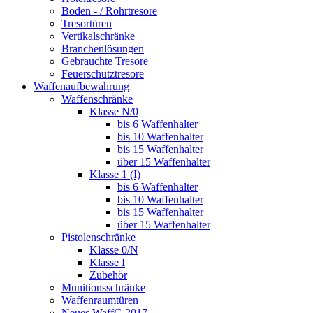
Boden - / Rohrtresore
Tresortüren
Vertikalschränke
Branchenlösungen
Gebrauchte Tresore
Feuerschutztresore
Waffenaufbewahrung
Waffenschränke
Klasse N/0
bis 6 Waffenhalter
bis 10 Waffenhalter
bis 15 Waffenhalter
über 15 Waffenhalter
Klasse 1 (I)
bis 6 Waffenhalter
bis 10 Waffenhalter
bis 15 Waffenhalter
über 15 Waffenhalter
Pistolenschränke
Klasse 0/N
Klasse I
Zubehör
Munitionsschränke
Waffenraumtüren
Neues WaffG 2017