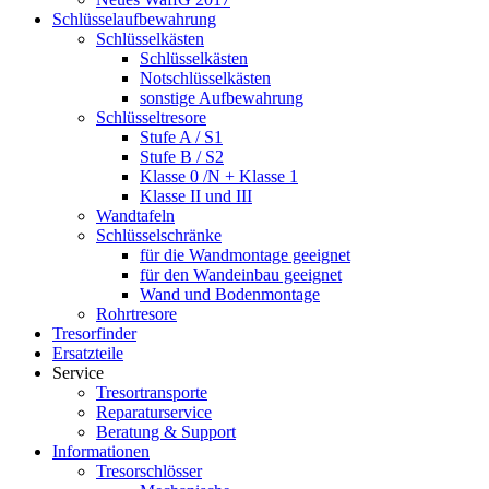
Schlüsselaufbewahrung
Schlüsselkästen
Schlüsselkästen
Notschlüsselkästen
sonstige Aufbewahrung
Schlüsseltresore
Stufe A / S1
Stufe B / S2
Klasse 0 /N + Klasse 1
Klasse II und III
Wandtafeln
Schlüsselschränke
für die Wandmontage geeignet
für den Wandeinbau geeignet
Wand und Bodenmontage
Rohrtresore
Tresorfinder
Ersatzteile
Service
Tresortransporte
Reparaturservice
Beratung & Support
Informationen
Tresorschlösser