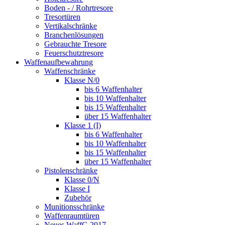
Boden - / Rohrtresore
Tresortüren
Vertikalschränke
Branchenlösungen
Gebrauchte Tresore
Feuerschutztresore
Waffenaufbewahrung
Waffenschränke
Klasse N/0
bis 6 Waffenhalter
bis 10 Waffenhalter
bis 15 Waffenhalter
über 15 Waffenhalter
Klasse 1 (I)
bis 6 Waffenhalter
bis 10 Waffenhalter
bis 15 Waffenhalter
über 15 Waffenhalter
Pistolenschränke
Klasse 0/N
Klasse I
Zubehör
Munitionsschränke
Waffenraumtüren
Neues WaffG 2017