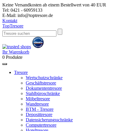
Keine Versandkosten ab einem Bestellwert von 40 EUR
Tel:
0421 - 60959133
E-Mail:
info@toptresore.de
Kontakt
Top
Tresore
Ihr Warenkorb
0
Produkte
Tresore
Wertschutzschränke
Geschäftstresore
Dokumententresore
Stahlbüroschränke
Möbeltresore
Wandtresore
BTM - Tresore
Deposittresore
Datensicherungsschränke
Computertresore
Hoteltresore