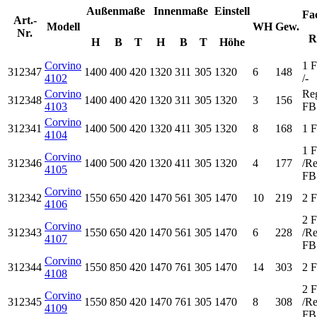
Außenmaße
Innenmaße
Einstell
Fa
Art.-
Modell
WH
Gew.
Nr.
R
H
B
T
H
B
T
Höhe
Corvino
1 
312347
1400
400
420
1320
311
305
1320
6
148
4102
/-
Corvino
Reg
312348
1400
400
420
1320
311
305
1320
3
156
4103
FB
Corvino
312341
1400
500
420
1320
411
305
1320
8
168
1 
4104
1 
Corvino
312346
1400
500
420
1320
411
305
1320
4
177
/Re
4105
FB
Corvino
312342
1550
650
420
1470
561
305
1470
10
219
2 
4106
2 
Corvino
312343
1550
650
420
1470
561
305
1470
6
228
/Re
4107
FB
Corvino
312344
1550
850
420
1470
761
305
1470
14
303
2 
4108
2 
Corvino
312345
1550
850
420
1470
761
305
1470
8
308
/Re
4109
FB