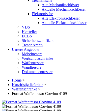
Mechanische
Alte Mechanikschlösser
Aktuelle Mechanikschlösser
Elektronische
Alte Elektronikschlösser
Aktuelle Elektronikschlösser
VDS
Hersteller
ECBS
Sicherheitszertifikate
Tresor Archiv
Unsere Angebote
Möbeltresore
Wertschutzschränke
Waffentresore
Wandtresore
Dokumententresore
Home
>
Kurzfristig lieferbar
>
Waffenschränke
>
Format Waffentresor Corvino 4109