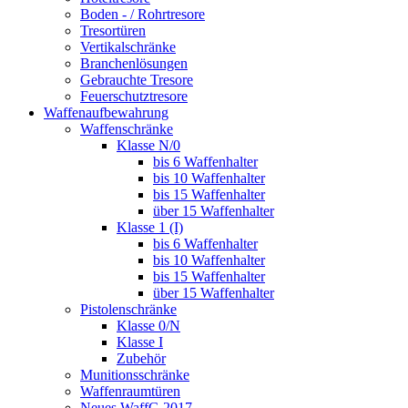
Boden - / Rohrtresore
Tresortüren
Vertikalschränke
Branchenlösungen
Gebrauchte Tresore
Feuerschutztresore
Waffenaufbewahrung
Waffenschränke
Klasse N/0
bis 6 Waffenhalter
bis 10 Waffenhalter
bis 15 Waffenhalter
über 15 Waffenhalter
Klasse 1 (I)
bis 6 Waffenhalter
bis 10 Waffenhalter
bis 15 Waffenhalter
über 15 Waffenhalter
Pistolenschränke
Klasse 0/N
Klasse I
Zubehör
Munitionsschränke
Waffenraumtüren
Neues WaffG 2017