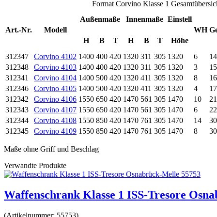
Format Corvino Klasse 1 Gesamtübersic
Außenmaße
Innenmaße
Einstell
Art.-Nr.
Modell
WH
G
H
B
T
H
B
T
Höhe
312347
Corvino 4102
1400
400
420
1320
311
305
1320
6
14
312348
Corvino 4103
1400
400
420
1320
311
305
1320
3
15
312341
Corvino 4104
1400
500
420
1320
411
305
1320
8
16
312346
Corvino 4105
1400
500
420
1320
411
305
1320
4
17
312342
Corvino 4106
1550
650
420
1470
561
305
1470
10
21
312343
Corvino 4107
1550
650
420
1470
561
305
1470
6
22
312344
Corvino 4108
1550
850
420
1470
761
305
1470
14
30
312345
Corvino 4109
1550
850
420
1470
761
305
1470
8
30
Maße ohne Griff und Beschlag
Verwandte Produkte
Waffenschrank Klasse 1 ISS-Tresore Osna
(Artikelnummer:
55753
)