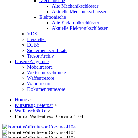
Mechanische
Alte Mechanikschlösser
Aktuelle Mechanikschlösser
Elektronische
Alte Elektronikschlösser
Aktuelle Elektronikschlösser
VDS
Hersteller
ECBS
Sicherheitszertifikate
Tresor Archiv
Unsere Angebote
Möbeltresore
Wertschutzschränke
Waffentresore
Wandtresore
Dokumententresore
Home
>
Kurzfristig lieferbar
>
Waffenschränke
>
Format Waffentresor Corvino 4104