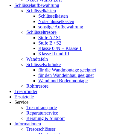
Schlüsselaufbewahrung
Schlüsselkästen
Schlüsselkästen
Notschlüsselkästen
sonstige Aufbewahrung
Schlüsseltresore
Stufe A / S1
Stufe B / S2
Klasse 0 /N + Klasse 1
Klasse II und III
Wandtafeln
Schlüsselschränke
für die Wandmontage geeignet
für den Wandeinbau geeignet
Wand und Bodenmontage
Rohrtresore
Tresorfinder
Ersatzteile
Service
Tresortransporte
Reparaturservice
Beratung & Support
Informationen
Tresorschlösser