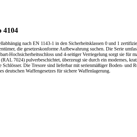
o 4104
abhängig nach EN 1143-1 in den Sicherheitsklassen 0 und 1 zertifizie
eigentümer, die gesetzeskonforme Aufbewahrung suchen. Die Serie umfas
bart-Hochsicherheitsschloss und 4-seitiger Verriegelung sorgt sie fü
(RAL 7024) pulverbeschichtet, überzeugt sie durch ein modernes, kra
e Schlösser. Die Tresore sind lieferbar mit serienmäßiger Boden- und 
des deutschen Waffengesetzes für sichere Waffenlagerung.