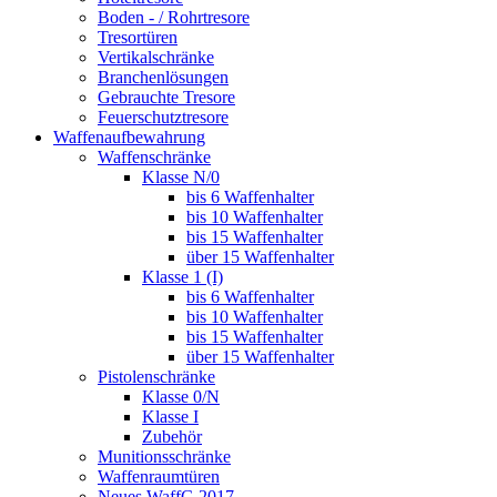
Boden - / Rohrtresore
Tresortüren
Vertikalschränke
Branchenlösungen
Gebrauchte Tresore
Feuerschutztresore
Waffenaufbewahrung
Waffenschränke
Klasse N/0
bis 6 Waffenhalter
bis 10 Waffenhalter
bis 15 Waffenhalter
über 15 Waffenhalter
Klasse 1 (I)
bis 6 Waffenhalter
bis 10 Waffenhalter
bis 15 Waffenhalter
über 15 Waffenhalter
Pistolenschränke
Klasse 0/N
Klasse I
Zubehör
Munitionsschränke
Waffenraumtüren
Neues WaffG 2017