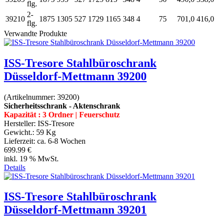
flg.
2-
39210
1875
1305
527
1729
1165
348
4
75
701,0
416,0
flg.
Verwandte Produkte
ISS-Tresore Stahlbüroschrank
Düsseldorf-Mettmann 39200
(Artikelnummer:
39200
)
Sicherheitsschrank - Aktenschrank
Kapazität : 3 Ordner | Feuerschutz
Hersteller:
ISS-Tresore
Gewicht.:
59 Kg
Lieferzeit:
ca. 6-8 Wochen
699.99 €
inkl. 19 % MwSt.
Details
ISS-Tresore Stahlbüroschrank
Düsseldorf-Mettmann 39201