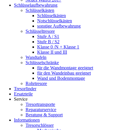
Schlüsselaufbewahrung
Schlüsselkästen
Schlüsselkästen
Notschlüsselkästen
sonstige Aufbewahrung
Schlüsseltresore
Stufe A / S1
Stufe B / S2
Klasse 0 /N + Klasse 1
Klasse II und III
Wandtafeln
Schlüsselschränke
für die Wandmontage geeignet
für den Wandeinbau geeignet
Wand und Bodenmontage
Rohrtresore
Tresorfinder
Ersatzteile
Service
Tresortransporte
Reparaturservice
Beratung & Support
Informationen
Tresorschlösser