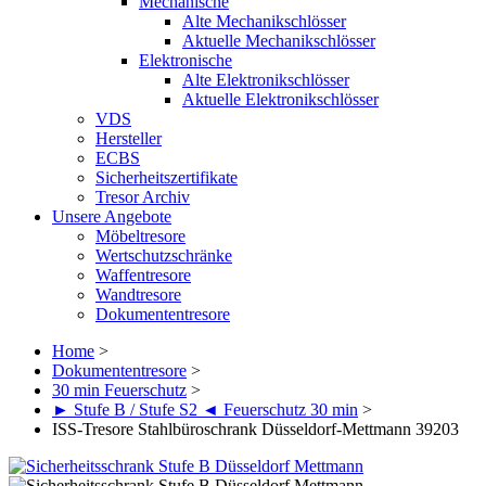
Mechanische
Alte Mechanikschlösser
Aktuelle Mechanikschlösser
Elektronische
Alte Elektronikschlösser
Aktuelle Elektronikschlösser
VDS
Hersteller
ECBS
Sicherheitszertifikate
Tresor Archiv
Unsere Angebote
Möbeltresore
Wertschutzschränke
Waffentresore
Wandtresore
Dokumententresore
Home
>
Dokumententresore
>
30 min Feuerschutz
>
► Stufe B / Stufe S2 ◄ Feuerschutz 30 min
>
ISS-Tresore Stahlbüroschrank Düsseldorf-Mettmann 39203