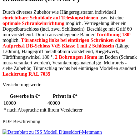
Durch diverses Zubehör wie Hängeregistratur, individuell
einrichtbare Schublade auf Teleskopschienen
usw. ist eine
optimale Schrankeinrichtung
möglich. Verriegelung über ein
Doppelbartschloss (incl. zwei Schlüsseln). Beschläge mit Griff 60
mm vorstehend. Durch aussenliegende Bänder
Türöffnung 180°
möglich.
Türanschlag links bei eintürigen Schränken ohne
Aufpreis.ä DB-Schloss VdS Klasse 1 mit 2 Schlüsseln
(Länge
120mm), Hängegriff metall 60mm vorstehend, Riegelwerk,
Türöffnungswinkel 180 °,
2 Bohrungen 16mm
im Boden (Schrank
muss verankert werden), Verankerungsmaterial gg. Mehrpreis -
siehe Zubehör, Türanschlag rechts bei eintürigen Modellen standard
Lackierung RAL 7035
Versicherungswerte
Gewerbe in €*
Privat in €*
10000
40000
* nach Absprache mit Ihrem Versicherer
PDF Beschreibung