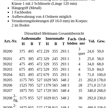
Klasse 1 mit 2 Schlüsseln (Länge 120 mm)
Hängegriff (Metall)
1 Fachboden
Aufbewahrung von 4 Ordnern möglich
Verankerungsbohrungen (Ø 16.0 mm) im Korpus:
2 im Boden
Düsseldorf-Mettmann Gesamtübersicht
Außenmaße
Innenmaße
Fach-
Ord-
Art.-Nr.
Vol.
Gew.
böden
ner
H
B
T
H
B
T
3
39200
375
495
472
229
355
293
1
24,0
59,0
quer
39201
475
385
472
329
245
293
1
3
25,0
58,0
39202
475
495
472
329
355
293
1
4
34,0
68,0
39203
675
495
472
529
355
293
1
4
55,0
84,0
39204
825
495
472
679
355
293
1
8
71,0
100,0
39205
1175
705
527
1029
565
348
2
21
202,0
178,0
39206
1525
705
527
1379
565
348
3
28
271,0
217,0
39207
1875
705
527
1729
565
348
4
35
340,0
268,0
2-
39208
1175
955
527
1029
815
348
2
30
292,0
230,0
flg.
2-
39209
1875
955
527
1729
815
348
4
50
490,0
338,0