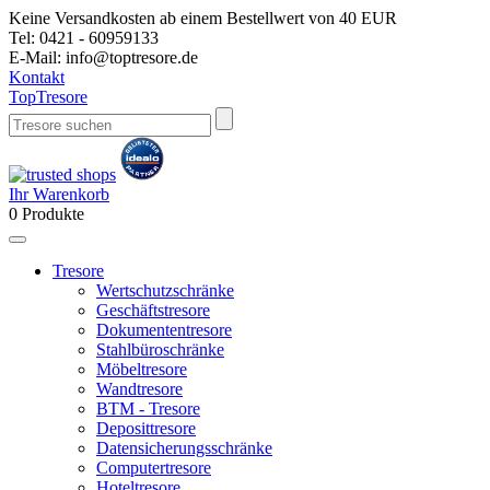
Keine Versandkosten ab einem Bestellwert von 40 EUR
Tel:
0421 - 60959133
E-Mail:
info@toptresore.de
Kontakt
Top
Tresore
Ihr Warenkorb
0
Produkte
Tresore
Wertschutzschränke
Geschäftstresore
Dokumententresore
Stahlbüroschränke
Möbeltresore
Wandtresore
BTM - Tresore
Deposittresore
Datensicherungsschränke
Computertresore
Hoteltresore