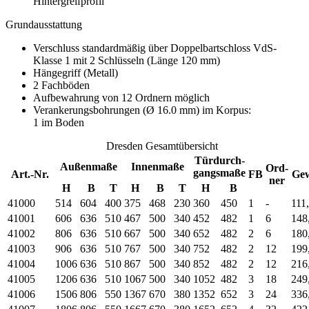
Hintergreifprofil
Grundausstattung
Verschluss standardmäßig über Doppelbartschloss VdS-
Klasse 1 mit 2 Schlüsseln (Länge 120 mm)
Hängegriff (Metall)
2 Fachböden
Aufbewahrung von 12 Ordnern möglich
Verankerungsbohrungen (Ø 16.0 mm) im Korpus:
1 im Boden
Dresden Gesamtübersicht
Türdurch-
Außenmaße
Innenmaße
Ord-
gangsmaße
Art.-Nr.
FB
Ge
ner
H
B
T
H
B
T
H
B
41000
514
604
400
375
468
230
360
450
1
-
111
41001
606
636
510
467
500
340
452
482
1
6
148
41002
806
636
510
667
500
340
652
482
2
6
180
41003
906
636
510
767
500
340
752
482
2
12
199
41004
1006
636
510
867
500
340
852
482
2
12
216
41005
1206
636
510
1067
500
340
1052
482
3
18
249
41006
1506
806
550
1367
670
380
1352
652
3
24
336