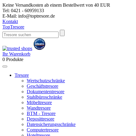
Keine Versandkosten ab einem Bestellwert von 40 EUR
Tel:
0421 - 60959133
E-Mail:
info@toptresore.de
Kontakt
Top
Tresore
Ihr Warenkorb
0
Produkte
Tresore
Wertschutzschränke
Geschäftstresore
Dokumententresore
Stahlbüroschränke
Möbeltresore
Wandtresore
BTM - Tresore
Deposittresore
Datensicherungsschränke
Computertresore
Hoteltresore