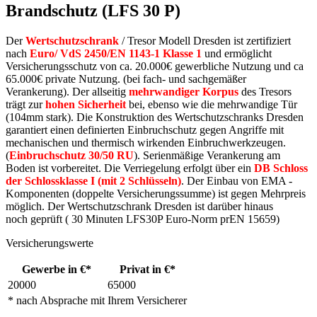
Brandschutz (LFS 30 P)
Der
Wertschutzschrank
/ Tresor Modell Dresden ist zertifiziert
nach
Euro/ VdS 2450/EN 1143-1 Klasse 1
und ermöglicht
Versicherungsschutz von ca. 20.000€ gewerbliche Nutzung und ca
65.000€ private Nutzung. (bei fach- und sachgemäßer
Verankerung). Der allseitig
mehrwandiger Korpus
des Tresors
trägt zur
hohen Sicherheit
bei, ebenso wie die mehrwandige Tür
(104mm stark). Die Konstruktion des Wertschutzschranks Dresden
garantiert einen definierten Einbruchschutz gegen Angriffe mit
mechanischen und thermisch wirkenden Einbruchwerkzeugen.
(
Einbruchschutz 30/50 RU
). Serienmäßige Verankerung am
Boden ist vorbereitet. Die Verriegelung erfolgt über ein
DB Schloss
der Schlossklasse I (mit 2 Schlüsseln)
. Der Einbau von EMA -
Komponenten (doppelte Versicherungssumme) ist gegen Mehrpreis
möglich. Der Wertschutzschrank Dresden ist darüber hinaus
noch geprüft ( 30 Minuten LFS30P Euro-Norm prEN 15659)
Versicherungswerte
Gewerbe in €*
Privat in €*
20000
65000
* nach Absprache mit Ihrem Versicherer