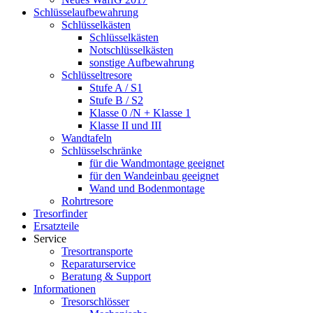
Schlüsselaufbewahrung
Schlüsselkästen
Schlüsselkästen
Notschlüsselkästen
sonstige Aufbewahrung
Schlüsseltresore
Stufe A / S1
Stufe B / S2
Klasse 0 /N + Klasse 1
Klasse II und III
Wandtafeln
Schlüsselschränke
für die Wandmontage geeignet
für den Wandeinbau geeignet
Wand und Bodenmontage
Rohrtresore
Tresorfinder
Ersatzteile
Service
Tresortransporte
Reparaturservice
Beratung & Support
Informationen
Tresorschlösser