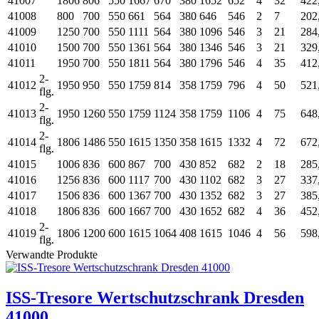
41007
1806
806
550
1667
670
380
1652
652
4
32
422
41008
800
700
550
661
564
380
646
546
2
7
202
41009
1250
700
550
1111
564
380
1096
546
3
21
284
41010
1500
700
550
1361
564
380
1346
546
3
21
329
41011
1950
700
550
1811
564
380
1796
546
4
35
412
2-
41012
1950
950
550
1759
814
358
1759
796
4
50
521
flg.
2-
41013
1950
1260
550
1759
1124
358
1759
1106
4
75
648
flg.
2-
41014
1806
1486
550
1615
1350
358
1615
1332
4
72
672
flg.
41015
1006
836
600
867
700
430
852
682
2
18
285
41016
1256
836
600
1117
700
430
1102
682
3
27
337
41017
1506
836
600
1367
700
430
1352
682
3
27
385
41018
1806
836
600
1667
700
430
1652
682
4
36
452
2-
41019
1806
1200
600
1615
1064
408
1615
1046
4
56
598
flg.
Verwandte Produkte
ISS-Tresore Wertschutzschrank Dresden
41000