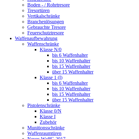
Boden - / Rohrtresore
Tresortüren
Vertikalschränke
Branchenlösungen
Gebrauchte Tresore
Feuerschutztresore
Waffenaufbewahrung
Waffenschränke
Klasse N/0
bis 6 Waffenhalter
bis 10 Waffenhalter
bis 15 Waffenhalter
über 15 Waffenhalter
Klasse 1 (I)
bis 6 Waffenhalter
bis 10 Waffenhalter
bis 15 Waffenhalter
über 15 Waffenhalter
Pistolenschränke
Klasse 0/N
Klasse I
Zubehör
Munitionsschränke
Waffenraumtüren
Neues WaffG 2017