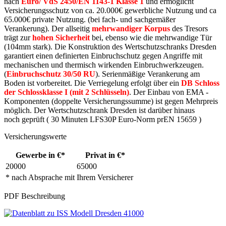
nach
Euro/ VdS 2450/EN 1143-1 Klasse 1
und ermöglicht
Versicherungsschutz von ca. 20.000€ gewerbliche Nutzung und ca
65.000€ private Nutzung. (bei fach- und sachgemäßer
Verankerung). Der allseitig
mehrwandiger Korpus
des Tresors
trägt zur
hohen Sicherheit
bei, ebenso wie die mehrwandige Tür
(104mm stark). Die Konstruktion des Wertschutzschranks Dresden
garantiert einen definierten Einbruchschutz gegen Angriffe mit
mechanischen und thermisch wirkenden Einbruchwerkzeugen.
(
Einbruchschutz 30/50 RU
). Serienmäßige Verankerung am
Boden ist vorbereitet. Die Verriegelung erfolgt über ein
DB Schloss
der Schlossklasse I (mit 2 Schlüsseln)
. Der Einbau von EMA -
Komponenten (doppelte Versicherungssumme) ist gegen Mehrpreis
möglich. Der Wertschutzschrank Dresden ist darüber hinaus
noch geprüft ( 30 Minuten LFS30P Euro-Norm prEN 15659 )
Versicherungswerte
Gewerbe in €*
Privat in €*
20000
65000
* nach Absprache mit Ihrem Versicherer
PDF Beschreibung