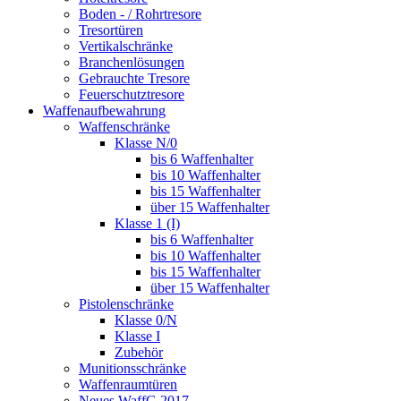
Boden - / Rohrtresore
Tresortüren
Vertikalschränke
Branchenlösungen
Gebrauchte Tresore
Feuerschutztresore
Waffenaufbewahrung
Waffenschränke
Klasse N/0
bis 6 Waffenhalter
bis 10 Waffenhalter
bis 15 Waffenhalter
über 15 Waffenhalter
Klasse 1 (I)
bis 6 Waffenhalter
bis 10 Waffenhalter
bis 15 Waffenhalter
über 15 Waffenhalter
Pistolenschränke
Klasse 0/N
Klasse I
Zubehör
Munitionsschränke
Waffenraumtüren
Neues WaffG 2017