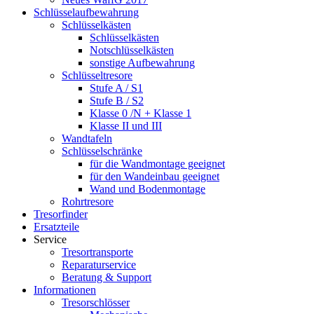
Schlüsselaufbewahrung
Schlüsselkästen
Schlüsselkästen
Notschlüsselkästen
sonstige Aufbewahrung
Schlüsseltresore
Stufe A / S1
Stufe B / S2
Klasse 0 /N + Klasse 1
Klasse II und III
Wandtafeln
Schlüsselschränke
für die Wandmontage geeignet
für den Wandeinbau geeignet
Wand und Bodenmontage
Rohrtresore
Tresorfinder
Ersatzteile
Service
Tresortransporte
Reparaturservice
Beratung & Support
Informationen
Tresorschlösser