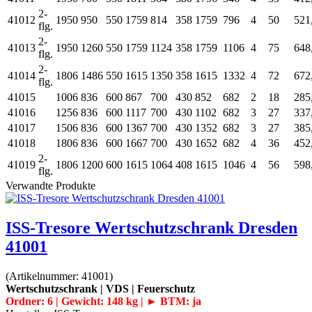
2-
41012
1950
950
550
1759
814
358
1759
796
4
50
521
flg.
2-
41013
1950
1260
550
1759
1124
358
1759
1106
4
75
648
flg.
2-
41014
1806
1486
550
1615
1350
358
1615
1332
4
72
672
flg.
41015
1006
836
600
867
700
430
852
682
2
18
285
41016
1256
836
600
1117
700
430
1102
682
3
27
337
41017
1506
836
600
1367
700
430
1352
682
3
27
385
41018
1806
836
600
1667
700
430
1652
682
4
36
452
2-
41019
1806
1200
600
1615
1064
408
1615
1046
4
56
598
flg.
Verwandte Produkte
ISS-Tresore Wertschutzschrank Dresden
41001
(Artikelnummer:
41001
)
Wertschutzschrank | VDS | Feuerschutz
Ordner: 6 | Gewicht: 148 kg | ► BTM: ja