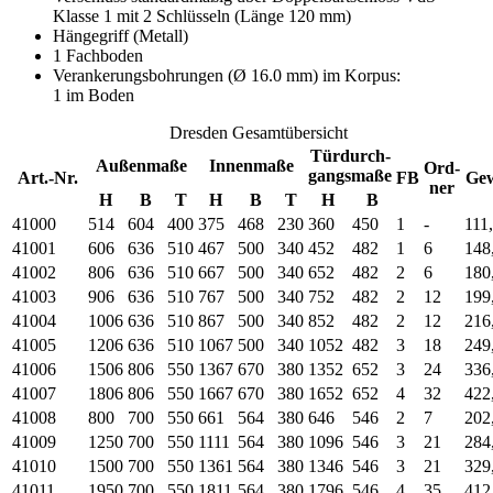
Klasse 1 mit 2 Schlüsseln (Länge 120 mm)
Hängegriff (Metall)
1 Fachboden
Verankerungsbohrungen (Ø 16.0 mm) im Korpus:
1 im Boden
Dresden Gesamtübersicht
Türdurch-
Außenmaße
Innenmaße
Ord-
gangsmaße
Art.-Nr.
FB
Ge
ner
H
B
T
H
B
T
H
B
41000
514
604
400
375
468
230
360
450
1
-
111
41001
606
636
510
467
500
340
452
482
1
6
148
41002
806
636
510
667
500
340
652
482
2
6
180
41003
906
636
510
767
500
340
752
482
2
12
199
41004
1006
636
510
867
500
340
852
482
2
12
216
41005
1206
636
510
1067
500
340
1052
482
3
18
249
41006
1506
806
550
1367
670
380
1352
652
3
24
336
41007
1806
806
550
1667
670
380
1652
652
4
32
422
41008
800
700
550
661
564
380
646
546
2
7
202
41009
1250
700
550
1111
564
380
1096
546
3
21
284
41010
1500
700
550
1361
564
380
1346
546
3
21
329
41011
1950
700
550
1811
564
380
1796
546
4
35
412