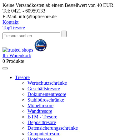
Keine Versandkosten ab einem Bestellwert von 40 EUR
Tel:
0421 - 60959133
E-Mail:
info@toptresore.de
Kontakt
Top
Tresore
Ihr Warenkorb
0
Produkte
Tresore
Wertschutzschränke
Geschäftstresore
Dokumententresore
Stahlbüroschränke
Möbeltresore
Wandtresore
BTM - Tresore
Deposittresore
Datensicherungsschränke
Computertresore
Hoteltresore