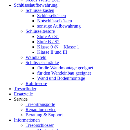
Schlüsselaufbewahrung
Schlüsselkästen
Schlüsselkästen
Notschlüsselkästen
sonstige Aufbewahrung
Schlüsseltresore
Stufe A / S1
Stufe B / S2
Klasse 0 /N + Klasse 1
Klasse II und III
Wandtafeln
Schlüsselschränke
für die Wandmontage geeignet
für den Wandeinbau geeignet
Wand und Bodenmontage
Rohrtresore
Tresorfinder
Ersatzteile
Service
Tresortransporte
Reparaturservice
Beratung & Support
Informationen
Tresorschlösser