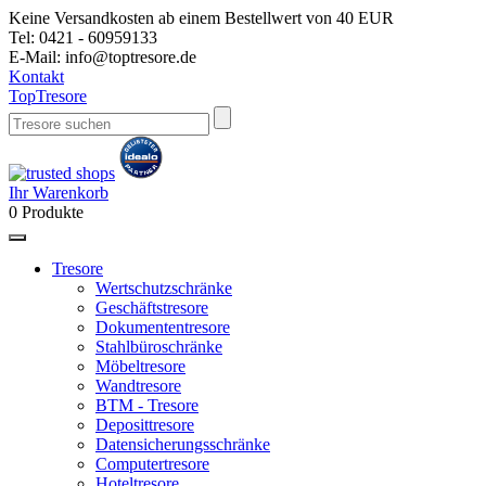
Keine Versandkosten ab einem Bestellwert von 40 EUR
Tel:
0421 - 60959133
E-Mail:
info@toptresore.de
Kontakt
Top
Tresore
Ihr Warenkorb
0
Produkte
Tresore
Wertschutzschränke
Geschäftstresore
Dokumententresore
Stahlbüroschränke
Möbeltresore
Wandtresore
BTM - Tresore
Deposittresore
Datensicherungsschränke
Computertresore
Hoteltresore