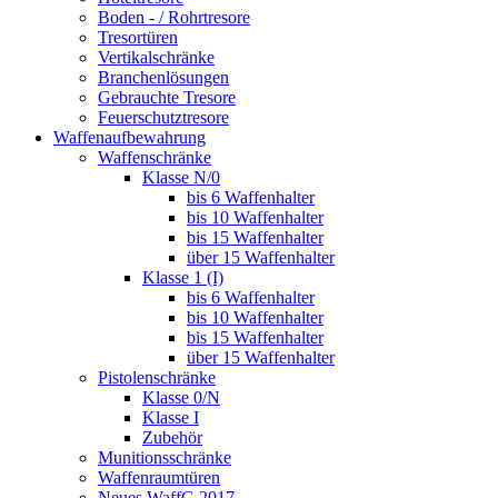
Boden - / Rohrtresore
Tresortüren
Vertikalschränke
Branchenlösungen
Gebrauchte Tresore
Feuerschutztresore
Waffenaufbewahrung
Waffenschränke
Klasse N/0
bis 6 Waffenhalter
bis 10 Waffenhalter
bis 15 Waffenhalter
über 15 Waffenhalter
Klasse 1 (I)
bis 6 Waffenhalter
bis 10 Waffenhalter
bis 15 Waffenhalter
über 15 Waffenhalter
Pistolenschränke
Klasse 0/N
Klasse I
Zubehör
Munitionsschränke
Waffenraumtüren
Neues WaffG 2017