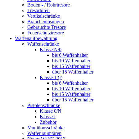
Boden - / Rohrtresore
Tresortüren
Vertikalschränke
Branchenlösungen
Gebrauchte Tresore
Feuerschutztresore
Waffenaufbewahrung
Waffenschränke
Klasse N/0
bis 6 Waffenhalter
bis 10 Waffenhalter
bis 15 Waffenhalter
über 15 Waffenhalter
Klasse 1 (I)
bis 6 Waffenhalter
bis 10 Waffenhalter
bis 15 Waffenhalter
über 15 Waffenhalter
Pistolenschränke
Klasse 0/N
Klasse I
Zubehör
Munitionsschränke
Waffenraumtüren
Neues WaffG 2017