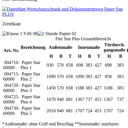
Zertifikate
Fire Star Plus Gesamtübersicht
Türdurch-
Bezeichnung
Außenmaße
Innenmaße
gangsmaße
Art.-Nr.
H
B
T
H
B
T
H
B
004710-
Paper Star
930
570
658
698
383
427
698
383
60000
Plus 1
004715-
Paper Star
1090
570
658
1090
383
427
858
383
60000
Plus 2
004720-
Paper Star
1450
570
658
1188
383
427
1188
383
60000
Plus 3
004725-
Paper Star
1670
940
681
1367
737
453
1367
737
60000
Plus 4
004730-
Paper Star
2010
940
681
1707
724
453
1707
724
60000
Plus 5
*Außenmaße: ohne Griff und Beschlag **Innenmaße: nutzbares