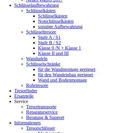
Schlüsselaufbewahrung
Schlüsselkästen
Schlüsselkästen
Notschlüsselkästen
sonstige Aufbewahrung
Schlüsseltresore
Stufe A / S1
Stufe B / S2
Klasse 0 /N + Klasse 1
Klasse II und III
Wandtafeln
Schlüsselschränke
für die Wandmontage geeignet
für den Wandeinbau geeignet
Wand und Bodenmontage
Rohrtresore
Tresorfinder
Ersatzteile
Service
Tresortransporte
Reparaturservice
Beratung & Support
Informationen
Tresorschlösser