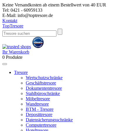
Keine Versandkosten ab einem Bestellwert von 40 EUR
Tel:
0421 - 60959133
E-Mail:
info@toptresore.de
Kontakt
Top
Tresore
Ihr Warenkorb
0
Produkte
Tresore
Wertschutzschränke
Geschäftstresore
Dokumententresore
Stahlbüroschränke
Möbeltresore
Wandtresore
BTM - Tresore
Deposittresore
Datensicherungsschränke
Computertresore
Hoteltresore