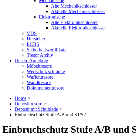
Mechanische
Alte Mechanikschlösser
Aktuelle Mechanikschlösser
Elektronische
Alte Elektronikschlösser
Aktuelle Elektronikschlösser
VDS
Hersteller
ECBS
Sicherheitszertifikate
Tresor Archiv
Unsere Angebote
Möbeltresore
Wertschutzschränke
Waffentresore
Wandtresore
Dokumententresore
Home
>
Deposittresore
>
Deposit mit Schublade
>
Einbruchschutz Stufe A/B und S1/S2
Einbruchschutz Stufe A/B und 