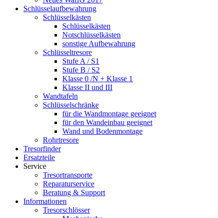
Schlüsselaufbewahrung
Schlüsselkästen
Schlüsselkästen
Notschlüsselkästen
sonstige Aufbewahrung
Schlüsseltresore
Stufe A / S1
Stufe B / S2
Klasse 0 /N + Klasse 1
Klasse II und III
Wandtafeln
Schlüsselschränke
für die Wandmontage geeignet
für den Wandeinbau geeignet
Wand und Bodenmontage
Rohrtresore
Tresorfinder
Ersatzteile
Service
Tresortransporte
Reparaturservice
Beratung & Support
Informationen
Tresorschlösser