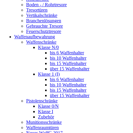
Boden - / Rohrtresore
Tresortüren
Vertikalschränke
Branchenlösungen
Gebrauchte Tresore
Feuerschutztresore
Waffenaufbewahrung
Waffenschränke
Klasse N/0
bis 6 Waffenhalter
bis 10 Waffenhalter
bis 15 Waffenhalter
über 15 Waffenhalter
Klasse 1 (I)
bis 6 Waffenhalter
bis 10 Waffenhalter
bis 15 Waffenhalter
über 15 Waffenhalter
Pistolenschränke
Klasse 0/N
Klasse I
Zubehör
Munitionsschränke
Waffenraumtüren
Neues WaffG 2017