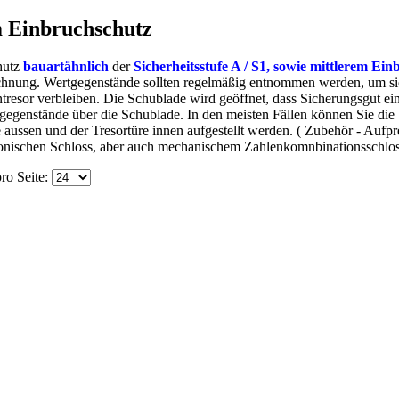
m Einbruchschutz
hutz
bauartähnlich
der
Sicherheitsstufe A / S1, sowie mittlerem Ein
echnung. Wertgegenstände sollten regelmäßig entnommen werden, um si
tresor verbleiben. Die Schublade wird geöffnet, dass Sicherungsgut ein
egenstände über die Schublade. In den meisten Fällen können Sie die
 aussen und der Tresortüre innen aufgestellt werden. ( Zubehör - Aufpre
tronischen Schloss, aber auch mechanischem Zahlenkomnbinationsschlos
ro Seite: