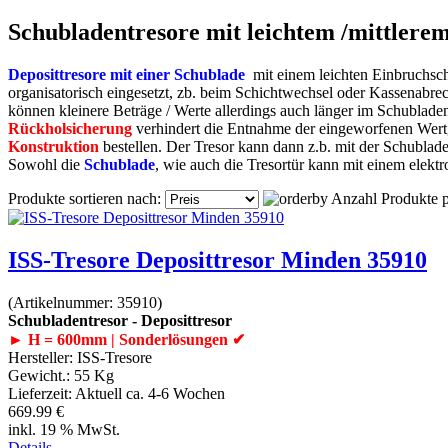
Schubladentresore mit leichtem /mittlere
Deposittresore mit einer Schublade
mit einem leichten Einbruchsc
organisatorisch eingesetzt, zb. beim Schichtwechsel oder Kassenabr
können kleinere Beträge / Werte allerdings auch länger im Schubladen
Rückholsicherung
verhindert die Entnahme der eingeworfenen Wertg
Konstruktion
bestellen. Der Tresor kann dann z.b. mit der Schublade
Sowohl die
Schublade
, wie auch die Tresortür kann mit einem elek
Produkte sortieren nach:
Anzahl Produkte p
ISS-Tresore Deposittresor Minden 35910
(Artikelnummer:
35910
)
Schubladentresor - Deposittresor
► H = 600mm | Sonderlösungen ✔
Hersteller:
ISS-Tresore
Gewicht.:
55 Kg
Lieferzeit:
Aktuell ca. 4-6 Wochen
669.99 €
inkl. 19 % MwSt.
Details