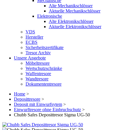
Mechanische
Alte Mechanikschlösser
Aktuelle Mechanikschlösser
Elektronische
Alte Elektronikschlösser
Aktuelle Elektronikschlösser
VDS
Hersteller
ECBS
Sicherheitszertifikate
Tresor Archiv
Unsere Angebote
Möbeltresore
Wertschutzschränke
Waffentresore
Wandtresore
Dokumententresore
Home
>
Deposittresore
>
Deposit mit Einwurfsytem
>
Einwurftresore ohne Einbruchschutz
>
Chubb Safes Deposittresor Sigma UG-50