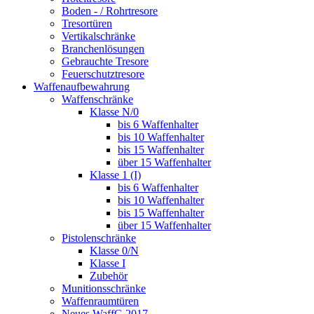
Boden - / Rohrtresore
Tresortüren
Vertikalschränke
Branchenlösungen
Gebrauchte Tresore
Feuerschutztresore
Waffenaufbewahrung
Waffenschränke
Klasse N/0
bis 6 Waffenhalter
bis 10 Waffenhalter
bis 15 Waffenhalter
über 15 Waffenhalter
Klasse 1 (I)
bis 6 Waffenhalter
bis 10 Waffenhalter
bis 15 Waffenhalter
über 15 Waffenhalter
Pistolenschränke
Klasse 0/N
Klasse I
Zubehör
Munitionsschränke
Waffenraumtüren
Neues WaffG 2017