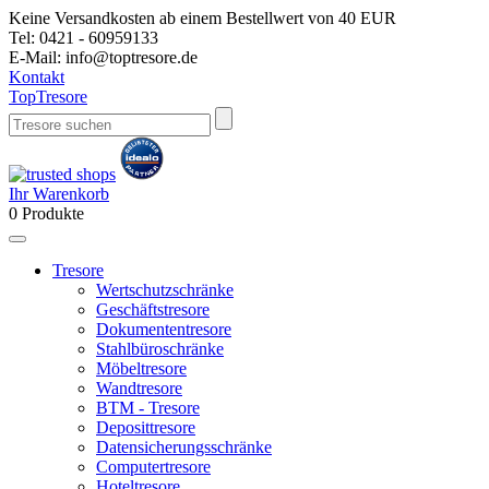
Keine Versandkosten ab einem Bestellwert von 40 EUR
Tel:
0421 - 60959133
E-Mail:
info@toptresore.de
Kontakt
Top
Tresore
Ihr Warenkorb
0
Produkte
Tresore
Wertschutzschränke
Geschäftstresore
Dokumententresore
Stahlbüroschränke
Möbeltresore
Wandtresore
BTM - Tresore
Deposittresore
Datensicherungsschränke
Computertresore
Hoteltresore