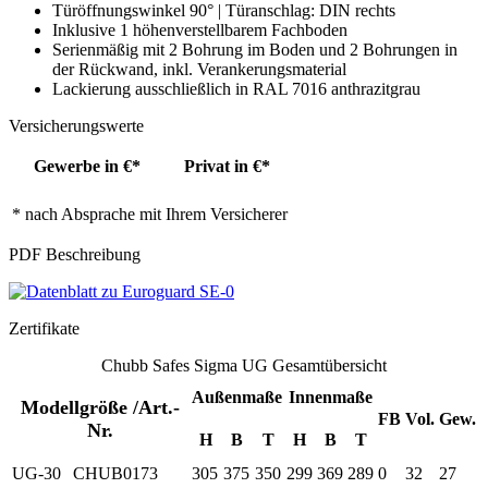
Türöffnungswinkel 90° | Türanschlag: DIN rechts
Inklusive 1 höhenverstellbarem Fachboden
Serienmäßig mit 2 Bohrung im Boden und 2 Bohrungen in
der Rückwand, inkl. Verankerungsmaterial
Lackierung ausschließlich in RAL 7016 anthrazitgrau
Versicherungswerte
Gewerbe in €*
Privat in €*
* nach Absprache mit Ihrem Versicherer
PDF Beschreibung
Zertifikate
Chubb Safes Sigma UG Gesamtübersicht
Außenmaße
Innenmaße
Modellgröße /Art.-
FB
Vol.
Gew.
Nr.
H
B
T
H
B
T
UG-30
CHUB0173
305
375
350
299
369
289
0
32
27