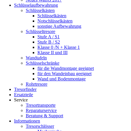
Schlüsselaufbewahrung
Schlüsselkästen
Schlüsselkästen
Notschlüsselkästen
sonstige Aufbewahrung
Schlüsseltresore
Stufe A / S1
Stufe B / S2
Klasse 0 /N + Klasse 1
Klasse II und III
Wandtafeln
Schlüsselschränke
für die Wandmontage geeignet
für den Wandeinbau geeignet
Wand und Bodenmontage
Rohrtresore
Tresorfinder
Ersatzteile
Service
Tresortransporte
Reparaturservice
Beratung & Support
Informationen
Tresorschlösser