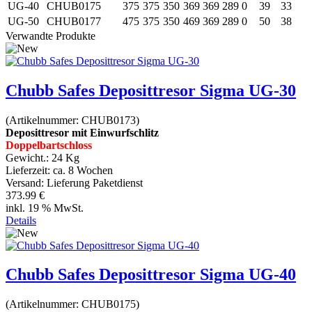
UG-40
CHUB0175
375
375
350
369
369
289
0
39
33
UG-50
CHUB0177
475
375
350
469
369
289
0
50
38
Verwandte Produkte
Chubb Safes Deposittresor Sigma UG-30
(Artikelnummer:
CHUB0173
)
Deposittresor mit Einwurfschlitz
Doppelbartschloss
Gewicht.:
24 Kg
Lieferzeit:
ca. 8 Wochen
Versand: Lieferung Paketdienst
373.99 €
inkl. 19 % MwSt.
Details
Chubb Safes Deposittresor Sigma UG-40
(Artikelnummer:
CHUB0175
)