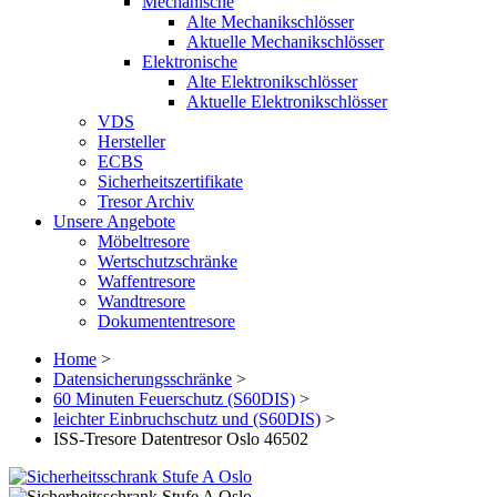
Mechanische
Alte Mechanikschlösser
Aktuelle Mechanikschlösser
Elektronische
Alte Elektronikschlösser
Aktuelle Elektronikschlösser
VDS
Hersteller
ECBS
Sicherheitszertifikate
Tresor Archiv
Unsere Angebote
Möbeltresore
Wertschutzschränke
Waffentresore
Wandtresore
Dokumententresore
Home
>
Datensicherungsschränke
>
60 Minuten Feuerschutz (S60DIS)
>
leichter Einbruchschutz und (S60DIS)
>
ISS-Tresore Datentresor Oslo 46502