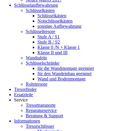
Schlüsselaufbewahrung
Schlüsselkästen
Schlüsselkästen
Notschlüsselkästen
sonstige Aufbewahrung
Schlüsseltresore
Stufe A / S1
Stufe B / S2
Klasse 0 /N + Klasse 1
Klasse II und III
Wandtafeln
Schlüsselschränke
für die Wandmontage geeignet
für den Wandeinbau geeignet
Wand und Bodenmontage
Rohrtresore
Tresorfinder
Ersatzteile
Service
Tresortransporte
Reparaturservice
Beratung & Support
Informationen
Tresorschlösser