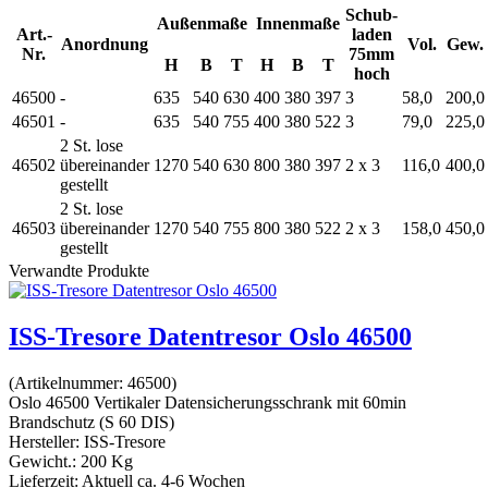
Schub-
Außenmaße
Innenmaße
Art.-
laden
Anordnung
Vol.
Gew.
Nr.
75mm
H
B
T
H
B
T
hoch
46500
-
635
540
630
400
380
397
3
58,0
200,0
46501
-
635
540
755
400
380
522
3
79,0
225,0
2 St. lose
46502
übereinander
1270
540
630
800
380
397
2 x 3
116,0
400,0
gestellt
2 St. lose
46503
übereinander
1270
540
755
800
380
522
2 x 3
158,0
450,0
gestellt
Verwandte Produkte
ISS-Tresore Datentresor Oslo 46500
(Artikelnummer:
46500
)
Oslo 46500 Vertikaler Datensicherungsschrank mit 60min
Brandschutz (S 60 DIS)
Hersteller:
ISS-Tresore
Gewicht.:
200 Kg
Lieferzeit:
Aktuell ca. 4-6 Wochen