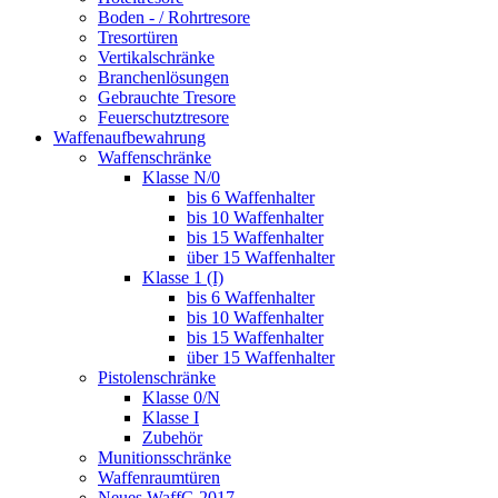
Boden - / Rohrtresore
Tresortüren
Vertikalschränke
Branchenlösungen
Gebrauchte Tresore
Feuerschutztresore
Waffenaufbewahrung
Waffenschränke
Klasse N/0
bis 6 Waffenhalter
bis 10 Waffenhalter
bis 15 Waffenhalter
über 15 Waffenhalter
Klasse 1 (I)
bis 6 Waffenhalter
bis 10 Waffenhalter
bis 15 Waffenhalter
über 15 Waffenhalter
Pistolenschränke
Klasse 0/N
Klasse I
Zubehör
Munitionsschränke
Waffenraumtüren
Neues WaffG 2017