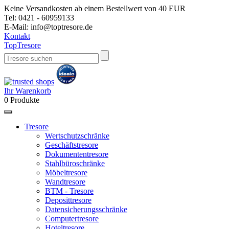
Keine Versandkosten ab einem Bestellwert von 40 EUR
Tel:
0421 - 60959133
E-Mail:
info@toptresore.de
Kontakt
Top
Tresore
Ihr Warenkorb
0
Produkte
Tresore
Wertschutzschränke
Geschäftstresore
Dokumententresore
Stahlbüroschränke
Möbeltresore
Wandtresore
BTM - Tresore
Deposittresore
Datensicherungsschränke
Computertresore
Hoteltresore