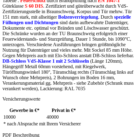
Tabelle .
Feuerschutz
durch Brandprüfung nach
EN 1047-1
Güteklasse
S 60 DIS
. Zertifiziert und güteüberwacht durch VdS-
Zertifizierungsstelle in Braunschweig. Korpus und Tür mehrw. Tür
151 mm stark, mit allseitiger
Bolzenverriegelung
. Durch
spezielle
Füllungen und Dichtungen
sind darin aufbewahrte Datenträger,
Dokumente etc. optimal vor Bränden und Löschwasser geschützt.
Die Schränke wurden an der TU Braunschweig erfolgreich einer
Feuerwiderstands- und Sturzprüfung, Dauer 1 Stunde, bis 1090°C,
unterzogen. Verschiedene Ausführungen bringen größtmögliche
Nutzung für Datenträger und vieles mehr. Mit Sockel 85 mm Höhe.
Gegen Mehrpreis auch mit Elo-Schloss anstatt DB-Schloss lieferbar.
DB-Schloss VdS-Klasse 1 mit 2 Schlüsseln
(Länge 120mm),
Hängegriff Metall 60mm vorstehend, mit Riegelwerk,
Türöffnungswinkel 180°, Türanschlag rechts (Türanschlag links auf
Wunsch ohne Mehrpreis), 2 Bohrungen im Boden 16 mm,
Verankerungsmaterial gg. Mehrpreis - siehe Zubehör (Schrank muss
verankert werden), Lackierung: RAL 7035
Versicherungswerte
Gewerbe in €*
Privat in €*
10000
40000
* nach Absprache mit Ihrem Versicherer
PDF Beschreibung