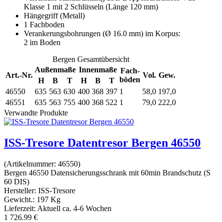
Klasse 1 mit 2 Schlüsseln (Länge 120 mm)
Hängegriff (Metall)
1 Fachboden
Verankerungsbohrungen (Ø 16.0 mm) im Korpus:
2 im Boden
Bergen Gesamtübersicht
Außenmaße
Innenmaße
Fach-
Art.-Nr.
Vol.
Gew.
böden
H
B
T
H
B
T
46550
635
563
630
400
368
397
1
58,0
197,0
46551
635
563
755
400
368
522
1
79,0
222,0
Verwandte Produkte
ISS-Tresore Datentresor Bergen 46550
(Artikelnummer:
46550
)
Bergen 46550 Datensicherungsschrank mit 60min Brandschutz (S
60 DIS)
Hersteller:
ISS-Tresore
Gewicht.:
197 Kg
Lieferzeit:
Aktuell ca. 4-6 Wochen
1 726.99 €