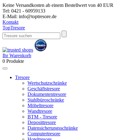
Keine Versandkosten ab einem Bestellwert von 40 EUR
Tel:
0421 - 60959133
E-Mail:
info@toptresore.de
Kontakt
Top
Tresore
Ihr Warenkorb
0
Produkte
Tresore
Wertschutzschränke
Geschäftstresore
Dokumententresore
Stahlbüroschränke
Möbeltresore
Wandtresore
BTM - Tresore
Deposittresore
Datensicherungsschränke
Computertresore
Hoteltresore