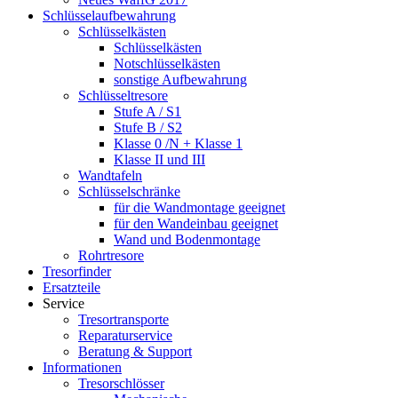
Schlüsselaufbewahrung
Schlüsselkästen
Schlüsselkästen
Notschlüsselkästen
sonstige Aufbewahrung
Schlüsseltresore
Stufe A / S1
Stufe B / S2
Klasse 0 /N + Klasse 1
Klasse II und III
Wandtafeln
Schlüsselschränke
für die Wandmontage geeignet
für den Wandeinbau geeignet
Wand und Bodenmontage
Rohrtresore
Tresorfinder
Ersatzteile
Service
Tresortransporte
Reparaturservice
Beratung & Support
Informationen
Tresorschlösser