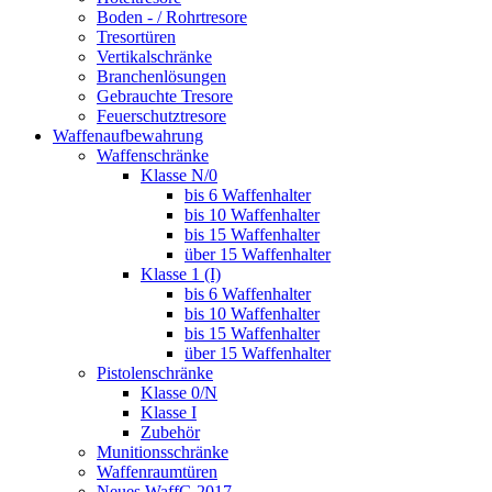
Boden - / Rohrtresore
Tresortüren
Vertikalschränke
Branchenlösungen
Gebrauchte Tresore
Feuerschutztresore
Waffenaufbewahrung
Waffenschränke
Klasse N/0
bis 6 Waffenhalter
bis 10 Waffenhalter
bis 15 Waffenhalter
über 15 Waffenhalter
Klasse 1 (I)
bis 6 Waffenhalter
bis 10 Waffenhalter
bis 15 Waffenhalter
über 15 Waffenhalter
Pistolenschränke
Klasse 0/N
Klasse I
Zubehör
Munitionsschränke
Waffenraumtüren
Neues WaffG 2017