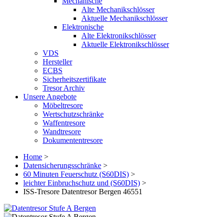
Mechanische
Alte Mechanikschlösser
Aktuelle Mechanikschlösser
Elektronische
Alte Elektronikschlösser
Aktuelle Elektronikschlösser
VDS
Hersteller
ECBS
Sicherheitszertifikate
Tresor Archiv
Unsere Angebote
Möbeltresore
Wertschutzschränke
Waffentresore
Wandtresore
Dokumententresore
Home
>
Datensicherungsschränke
>
60 Minuten Feuerschutz (S60DIS)
>
leichter Einbruchschutz und (S60DIS)
>
ISS-Tresore Datentresor Bergen 46551