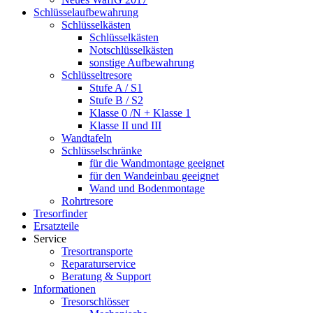
Schlüsselaufbewahrung
Schlüsselkästen
Schlüsselkästen
Notschlüsselkästen
sonstige Aufbewahrung
Schlüsseltresore
Stufe A / S1
Stufe B / S2
Klasse 0 /N + Klasse 1
Klasse II und III
Wandtafeln
Schlüsselschränke
für die Wandmontage geeignet
für den Wandeinbau geeignet
Wand und Bodenmontage
Rohrtresore
Tresorfinder
Ersatzteile
Service
Tresortransporte
Reparaturservice
Beratung & Support
Informationen
Tresorschlösser