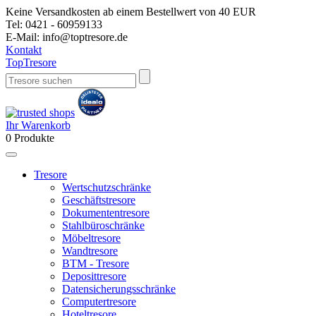
Keine Versandkosten ab einem Bestellwert von 40 EUR
Tel:
0421 - 60959133
E-Mail:
info@toptresore.de
Kontakt
Top
Tresore
Ihr Warenkorb
0
Produkte
Tresore
Wertschutzschränke
Geschäftstresore
Dokumententresore
Stahlbüroschränke
Möbeltresore
Wandtresore
BTM - Tresore
Deposittresore
Datensicherungsschränke
Computertresore
Hoteltresore