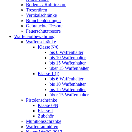
Boden - / Rohrtresore
Tresortüren
Vertikalschränke
Branchenlösungen
Gebrauchte Tresore
Feuerschutztresore
Waffenaufbewahrung
Waffenschränke
Klasse N/0
bis 6 Waffenhalter
bis 10 Waffenhalter
bis 15 Waffenhalter
über 15 Waffenhalter
Klasse 1 (I)
bis 6 Waffenhalter
bis 10 Waffenhalter
bis 15 Waffenhalter
über 15 Waffenhalter
Pistolenschränke
Klasse 0/N
Klasse I
Zubehör
Munitionsschränke
Waffenraumtüren
Neues WaffG 2017