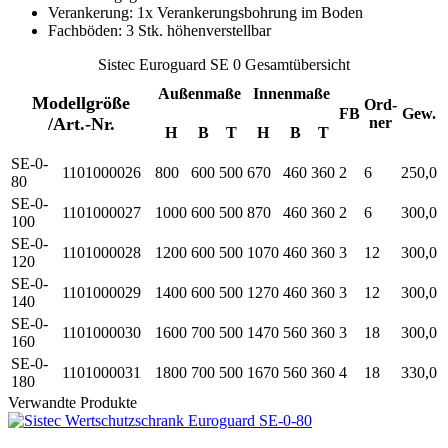
Verankerung: 1x Verankerungsbohrung im Boden
Fachböden: 3 Stk. höhenverstellbar
Sistec Euroguard SE 0 Gesamtübersicht
Außenmaße
Innenmaße
Modellgröße
Ord-
FB
Gew.
/Art.-Nr.
ner
H
B
T
H
B
T
SE-0-
1101000026
800
600
500
670
460
360
2
6
250,0
80
SE-0-
1101000027
1000
600
500
870
460
360
2
6
300,0
100
SE-0-
1101000028
1200
600
500
1070
460
360
3
12
300,0
120
SE-0-
1101000029
1400
600
500
1270
460
360
3
12
300,0
140
SE-0-
1101000030
1600
700
500
1470
560
360
3
18
300,0
160
SE-0-
1101000031
1800
700
500
1670
560
360
4
18
330,0
180
Verwandte Produkte