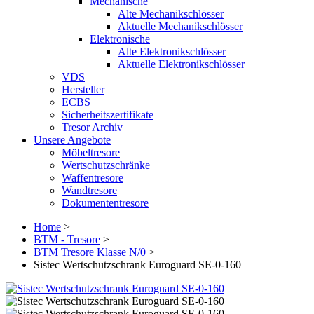
Mechanische
Alte Mechanikschlösser
Aktuelle Mechanikschlösser
Elektronische
Alte Elektronikschlösser
Aktuelle Elektronikschlösser
VDS
Hersteller
ECBS
Sicherheitszertifikate
Tresor Archiv
Unsere Angebote
Möbeltresore
Wertschutzschränke
Waffentresore
Wandtresore
Dokumententresore
Home
>
BTM - Tresore
>
BTM Tresore Klasse N/0
>
Sistec Wertschutzschrank Euroguard SE-0-160