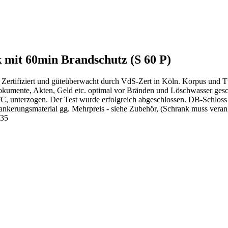
 mit 60min Brandschutz (S 60 P)
ertifiziert und güteüberwacht durch VdS-Zert in Köln. Korpus und Tü
okumente, Akten, Geld etc. optimal vor Bränden und Löschwasser ges
°C, unterzogen. Der Test wurde erfolgreich abgeschlossen. DB-Schlos
erungsmaterial gg. Mehrpreis - siehe Zubehör, (Schrank muss verank
035