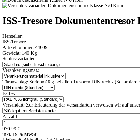
ISS-Tresore Dokumententresor 
Hersteller:
ISS-Tresore
Artikelnummer:
44009
Gewicht:
140 Kg
Schlossvarianten:
Verankerungsmat.:
Türanschlag:
Serienmäßig bei allen Tresoren DIN rechts (Scharniere re
Farbe:
Versandart:
Zur Erläuterung der Versandarten verweisen wir auf unser
Anzahl:
936.99 €
inkl. 19 % MwSt.
Lieferzeit: Aktuell ca. 4-6 Wochen