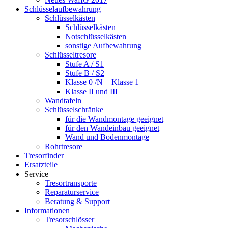
Schlüsselaufbewahrung
Schlüsselkästen
Schlüsselkästen
Notschlüsselkästen
sonstige Aufbewahrung
Schlüsseltresore
Stufe A / S1
Stufe B / S2
Klasse 0 /N + Klasse 1
Klasse II und III
Wandtafeln
Schlüsselschränke
für die Wandmontage geeignet
für den Wandeinbau geeignet
Wand und Bodenmontage
Rohrtresore
Tresorfinder
Ersatzteile
Service
Tresortransporte
Reparaturservice
Beratung & Support
Informationen
Tresorschlösser