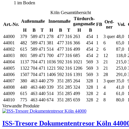
1 im Boden
Köln Gesamtübersicht
Türdurch-
Außenmaße
Innenmaße
Ord-
gangsmaße
Art.-Nr.
FB
Vol.
ner
H
B
T
H
B
T
H
B
44000
379
589
471
278
477
316
263
454
1
3 quer
48,0
44001
482
589
471
381
477
316
366
454
1
6
65,0
44002
615
589
471
514
477
316
499
454
2
6
87,0
44003
801
589
471
700
477
316
685
454
2
12
118,0
44004
1137
704
471
1036
592
316
1021
569
3
21
215,0
44005
1322
704
471
1221
592
316
1206
569
3
21
253,0
44006
1507
704
471
1406
592
316
1391
569
3
28
291,0
44007
380
463
440
279
351
285
264
328
1
3 quer
35,0
44008
440
463
440
339
351
285
324
328
1
4
41,0
44009
615
463
440
514
351
285
499
328
2
4
61,0
44010
775
463
440
674
351
285
659
328
2
8
80,0
Verwandte Produkte
ISS-Tresore Dokumententresor Köln 4400