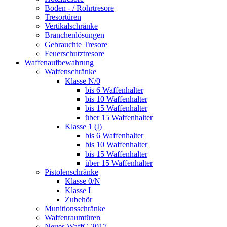
Boden - / Rohrtresore
Tresortüren
Vertikalschränke
Branchenlösungen
Gebrauchte Tresore
Feuerschutztresore
Waffenaufbewahrung
Waffenschränke
Klasse N/0
bis 6 Waffenhalter
bis 10 Waffenhalter
bis 15 Waffenhalter
über 15 Waffenhalter
Klasse 1 (I)
bis 6 Waffenhalter
bis 10 Waffenhalter
bis 15 Waffenhalter
über 15 Waffenhalter
Pistolenschränke
Klasse 0/N
Klasse I
Zubehör
Munitionsschränke
Waffenraumtüren
Neues WaffG 2017