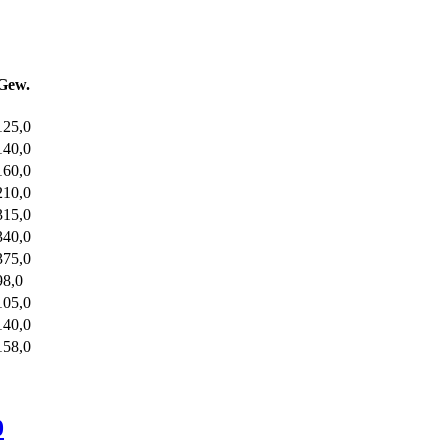
Gew.
125,0
140,0
160,0
210,0
315,0
340,0
375,0
98,0
105,0
140,0
158,0
0