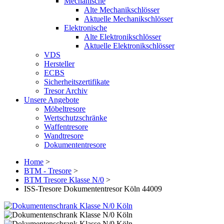
Mechanische
Alte Mechanikschlösser
Aktuelle Mechanikschlösser
Elektronische
Alte Elektronikschlösser
Aktuelle Elektronikschlösser
VDS
Hersteller
ECBS
Sicherheitszertifikate
Tresor Archiv
Unsere Angebote
Möbeltresore
Wertschutzschränke
Waffentresore
Wandtresore
Dokumententresore
Home
>
BTM - Tresore
>
BTM Tresore Klasse N/0
>
ISS-Tresore Dokumententresor Köln 44009