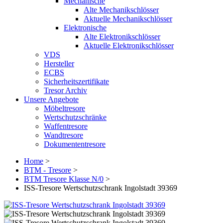
Mechanische
Alte Mechanikschlösser
Aktuelle Mechanikschlösser
Elektronische
Alte Elektronikschlösser
Aktuelle Elektronikschlösser
VDS
Hersteller
ECBS
Sicherheitszertifikate
Tresor Archiv
Unsere Angebote
Möbeltresore
Wertschutzschränke
Waffentresore
Wandtresore
Dokumententresore
Home
>
BTM - Tresore
>
BTM Tresore Klasse N/0
>
ISS-Tresore Wertschutzschrank Ingolstadt 39369