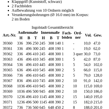
Klappgriff (Kunststoff, schwarz)
2 Fachböden
Aufbewahrung von 10 Ordnern möglich
Verankerungsbohrungen (Ø 16.0 mm) im Korpus:
2 im Boden
Ingolstadt Gesamtübersicht
Außenmaße
Innenmaße
Fach-
Ord-
Art.-Nr.
Vol.
Gew.
böden
ner
H
B
T
H
B
T
39360
336
396
250
245
308
140
1
-
10,0
47,0
39361
336
496
300
245
408
190
1
-
19,0
62,0
39362
336
496
410
245
408
300
1
3 quer
30,0
73,0
39363
436
496
410
345
408
300
1
5
42,0
87,0
39364
536
496
410
445
408
300
1
5
54,0
102,0
39365
636
496
410
545
408
300
2
5
66,0
115,0
39366
736
496
410
645
408
300
2
5
79,0
128,0
39367
836
496
410
745
408
300
2
10
91,0
142,0
39368
1036
496
410
945
408
300
2
10
115,0
169,0
39369
1036
496
500
945
408
390
2
10
150,0
186,0
39370
1236
496
410
1145
408
300
2
15
140,0
195,0
39371
1236
496
500
1145
408
390
2
15
182,0
215,0
39372
736
736
560
645
648
450
2
8
188,0
201,0