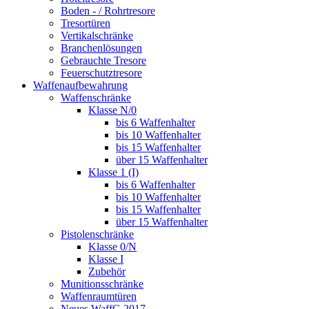
Boden - / Rohrtresore
Tresortüren
Vertikalschränke
Branchenlösungen
Gebrauchte Tresore
Feuerschutztresore
Waffenaufbewahrung
Waffenschränke
Klasse N/0
bis 6 Waffenhalter
bis 10 Waffenhalter
bis 15 Waffenhalter
über 15 Waffenhalter
Klasse 1 (I)
bis 6 Waffenhalter
bis 10 Waffenhalter
bis 15 Waffenhalter
über 15 Waffenhalter
Pistolenschränke
Klasse 0/N
Klasse I
Zubehör
Munitionsschränke
Waffenraumtüren
Neues WaffG 2017