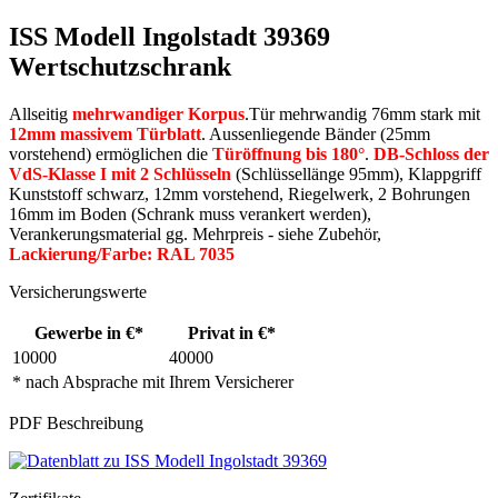
ISS Modell Ingolstadt 39369
Wertschutzschrank
Allseitig
mehrwandiger Korpus
.Tür mehrwandig 76mm stark mit
12mm massivem Türblatt
. Aussenliegende Bänder (25mm
vorstehend) ermöglichen die
Türöffnung bis 180°
.
DB-Schloss der
VdS-Klasse I mit 2 Schlüsseln
(Schlüssellänge 95mm), Klappgriff
Kunststoff schwarz, 12mm vorstehend, Riegelwerk, 2 Bohrungen
16mm im Boden (Schrank muss verankert werden),
Verankerungsmaterial gg. Mehrpreis - siehe Zubehör,
Lackierung/Farbe: RAL 7035
Versicherungswerte
Gewerbe in €*
Privat in €*
10000
40000
* nach Absprache mit Ihrem Versicherer
PDF Beschreibung