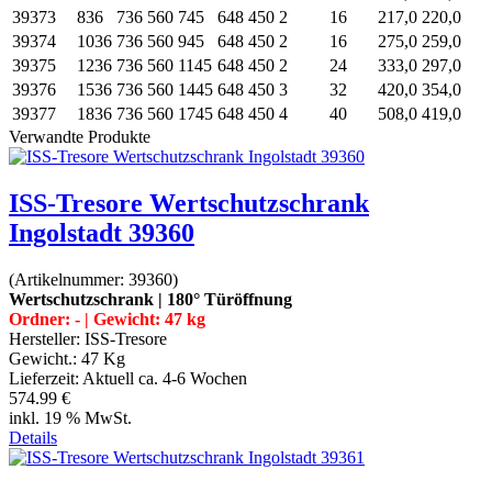
39373
836
736
560
745
648
450
2
16
217,0
220,0
39374
1036
736
560
945
648
450
2
16
275,0
259,0
39375
1236
736
560
1145
648
450
2
24
333,0
297,0
39376
1536
736
560
1445
648
450
3
32
420,0
354,0
39377
1836
736
560
1745
648
450
4
40
508,0
419,0
Verwandte Produkte
ISS-Tresore Wertschutzschrank
Ingolstadt 39360
(Artikelnummer:
39360
)
Wertschutzschrank | 180° Türöffnung
Ordner: - | Gewicht: 47 kg
Hersteller:
ISS-Tresore
Gewicht.:
47 Kg
Lieferzeit:
Aktuell ca. 4-6 Wochen
574.99 €
inkl. 19 % MwSt.
Details