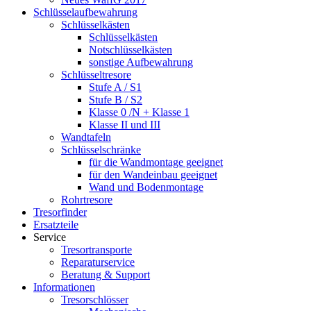
Schlüsselaufbewahrung
Schlüsselkästen
Schlüsselkästen
Notschlüsselkästen
sonstige Aufbewahrung
Schlüsseltresore
Stufe A / S1
Stufe B / S2
Klasse 0 /N + Klasse 1
Klasse II und III
Wandtafeln
Schlüsselschränke
für die Wandmontage geeignet
für den Wandeinbau geeignet
Wand und Bodenmontage
Rohrtresore
Tresorfinder
Ersatzteile
Service
Tresortransporte
Reparaturservice
Beratung & Support
Informationen
Tresorschlösser