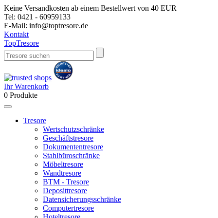
Keine Versandkosten ab einem Bestellwert von 40 EUR
Tel:
0421 - 60959133
E-Mail:
info@toptresore.de
Kontakt
Top
Tresore
Ihr Warenkorb
0
Produkte
Tresore
Wertschutzschränke
Geschäftstresore
Dokumententresore
Stahlbüroschränke
Möbeltresore
Wandtresore
BTM - Tresore
Deposittresore
Datensicherungsschränke
Computertresore
Hoteltresore