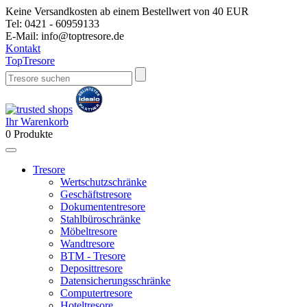
Keine Versandkosten ab einem Bestellwert von 40 EUR
Tel:
0421 - 60959133
E-Mail:
info@toptresore.de
Kontakt
Top
Tresore
Ihr Warenkorb
0
Produkte
Tresore
Wertschutzschränke
Geschäftstresore
Dokumententresore
Stahlbüroschränke
Möbeltresore
Wandtresore
BTM - Tresore
Deposittresore
Datensicherungsschränke
Computertresore
Hoteltresore