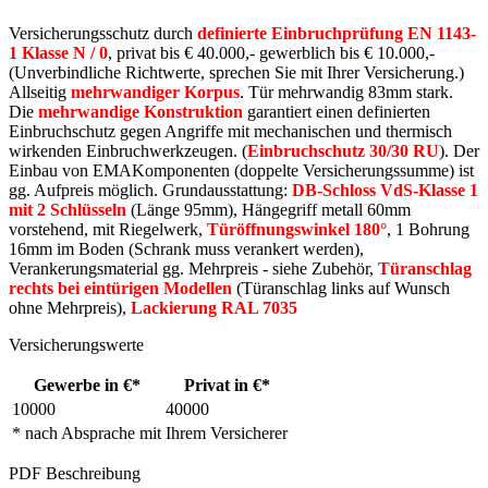
Versicherungsschutz durch
definierte Einbruchprüfung EN 1143-
1 Klasse N / 0
, privat bis € 40.000,- gewerblich bis € 10.000,-
(Unverbindliche Richtwerte, sprechen Sie mit Ihrer Versicherung.)
Allseitig
mehrwandiger Korpus
. Tür mehrwandig 83mm stark.
Die
mehrwandige Konstruktion
garantiert einen definierten
Einbruchschutz gegen Angriffe mit mechanischen und thermisch
wirkenden Einbruchwerkzeugen. (
Einbruchschutz 30/30 RU
). Der
Einbau von EMAKomponenten (doppelte Versicherungssumme) ist
gg. Aufpreis möglich. Grundausstattung:
DB-Schloss VdS-Klasse 1
mit 2 Schlüsseln
(Länge 95mm), Hängegriff metall 60mm
vorstehend, mit Riegelwerk,
Türöffnungswinkel 180°
, 1 Bohrung
16mm im Boden (Schrank muss verankert werden),
Verankerungsmaterial gg. Mehrpreis - siehe Zubehör,
Türanschlag
rechts bei eintürigen Modellen
(Türanschlag links auf Wunsch
ohne Mehrpreis),
Lackierung RAL 7035
Versicherungswerte
Gewerbe in €*
Privat in €*
10000
40000
* nach Absprache mit Ihrem Versicherer
PDF Beschreibung