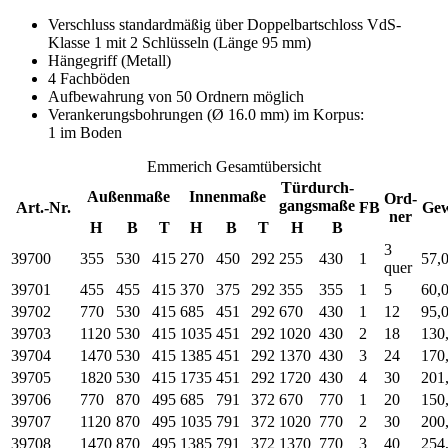
Verschluss standardmäßig über Doppelbartschloss VdS-
Klasse 1 mit 2 Schlüsseln (Länge 95 mm)
Hängegriff (Metall)
4 Fachböden
Aufbewahrung von 50 Ordnern möglich
Verankerungsbohrungen (Ø 16.0 mm) im Korpus:
1 im Boden
Emmerich Gesamtübersicht
Türdurch-
Außenmaße
Innenmaße
Ord-
gangsmaße
Art.-Nr.
FB
Gew
ner
H
B
T
H
B
T
H
B
3
39700
355
530
415
270
450
292
255
430
1
57,
quer
39701
455
455
415
370
375
292
355
355
1
5
60,
39702
770
530
415
685
451
292
670
430
1
12
95,
39703
1120
530
415
1035
451
292
1020
430
2
18
130
39704
1470
530
415
1385
451
292
1370
430
3
24
170
39705
1820
530
415
1735
451
292
1720
430
4
30
201
39706
770
870
495
685
791
372
670
770
1
20
150
39707
1120
870
495
1035
791
372
1020
770
2
30
200
39708
1470
870
495
1385
791
372
1370
770
3
40
254