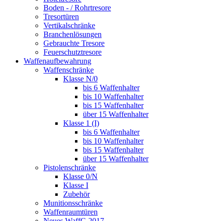
Boden - / Rohrtresore
Tresortüren
Vertikalschränke
Branchenlösungen
Gebrauchte Tresore
Feuerschutztresore
Waffenaufbewahrung
Waffenschränke
Klasse N/0
bis 6 Waffenhalter
bis 10 Waffenhalter
bis 15 Waffenhalter
über 15 Waffenhalter
Klasse 1 (I)
bis 6 Waffenhalter
bis 10 Waffenhalter
bis 15 Waffenhalter
über 15 Waffenhalter
Pistolenschränke
Klasse 0/N
Klasse I
Zubehör
Munitionsschränke
Waffenraumtüren
Neues WaffG 2017