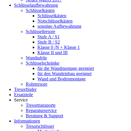
Schlüsselaufbewahrung
Schlüsselkästen
Schlüsselkästen
Notschlüsselkästen
sonstige Aufbewahrung
Schlüsseltresore
Stufe A / S1
Stufe B / S2
Klasse 0 /N + Klasse 1
Klasse II und III
Wandtafeln
Schlüsselschränke
für die Wandmontage geeignet
für den Wandeinbau geeignet
Wand und Bodenmontage
Rohrtresore
Tresorfinder
Ersatzteile
Service
Tresortransporte
Reparaturservice
Beratung & Support
Informationen
Tresorschlösser