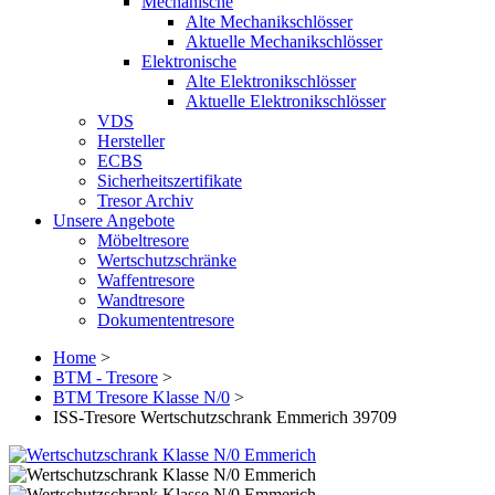
Mechanische
Alte Mechanikschlösser
Aktuelle Mechanikschlösser
Elektronische
Alte Elektronikschlösser
Aktuelle Elektronikschlösser
VDS
Hersteller
ECBS
Sicherheitszertifikate
Tresor Archiv
Unsere Angebote
Möbeltresore
Wertschutzschränke
Waffentresore
Wandtresore
Dokumententresore
Home
>
BTM - Tresore
>
BTM Tresore Klasse N/0
>
ISS-Tresore Wertschutzschrank Emmerich 39709