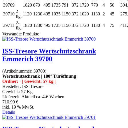
39709
1820
870
495
1735
791
372
1720
770
4
50
304
2-
39710
1120
1230
495
1035
1150
372
1020
1130
2
45
275
flg.
2-
39711
1820
1230
495
1735
1150
372
1720
1130
4
75
411
flg.
Verwandte Produkte
ISS-Tresore Wertschutzschrank
Emmerich 39700
(Artikelnummer:
39700
)
Wertschutzschrank | 180° Türöffnung
Ordner: - | Gewicht: 57 kg |
Hersteller:
ISS-Tresore
Gewicht.:
57 Kg
Lieferzeit:
Aktuell ca. 4-6 Wochen
710.99 €
inkl. 19 % MwSt.
Details