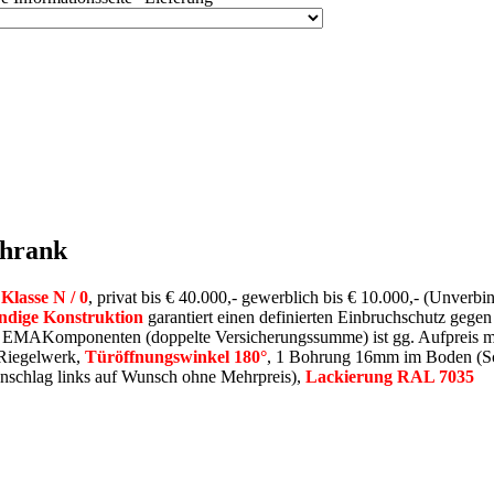
chrank
Klasse N / 0
, privat bis € 40.000,- gewerblich bis € 10.000,- (Unverbin
dige Konstruktion
garantiert einen definierten Einbruchschutz gege
n EMAKomponenten (doppelte Versicherungssumme) ist gg. Aufpreis m
 Riegelwerk,
Türöffnungswinkel 180°
, 1 Bohrung 16mm im Boden (Sc
nschlag links auf Wunsch ohne Mehrpreis),
Lackierung RAL 7035