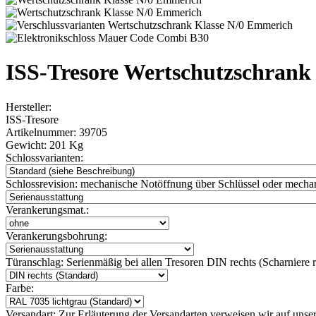
ISS-Tresore Wertschutzschran
Hersteller:
ISS-Tresore
Artikelnummer:
39705
Gewicht:
201 Kg
Schlossvarianten:
Schlossrevision:
mechanische Notöffnung über Schlüssel oder mechan
Verankerungsmat.:
Verankerungsbohrung:
Türanschlag:
Serienmäßig bei allen Tresoren DIN rechts (Scharniere re
Farbe:
Versandart:
Zur Erläuterung der Versandarten verweisen wir auf unser