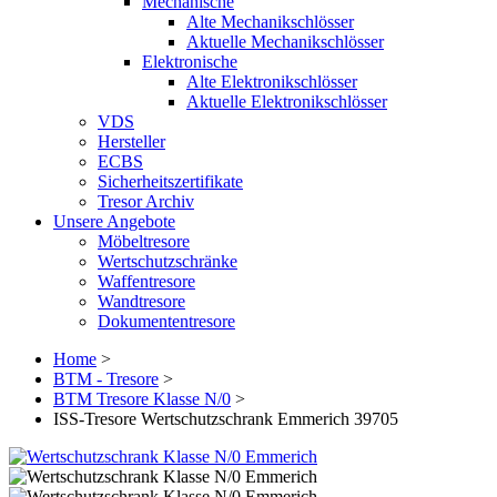
Mechanische
Alte Mechanikschlösser
Aktuelle Mechanikschlösser
Elektronische
Alte Elektronikschlösser
Aktuelle Elektronikschlösser
VDS
Hersteller
ECBS
Sicherheitszertifikate
Tresor Archiv
Unsere Angebote
Möbeltresore
Wertschutzschränke
Waffentresore
Wandtresore
Dokumententresore
Home
>
BTM - Tresore
>
BTM Tresore Klasse N/0
>
ISS-Tresore Wertschutzschrank Emmerich 39705