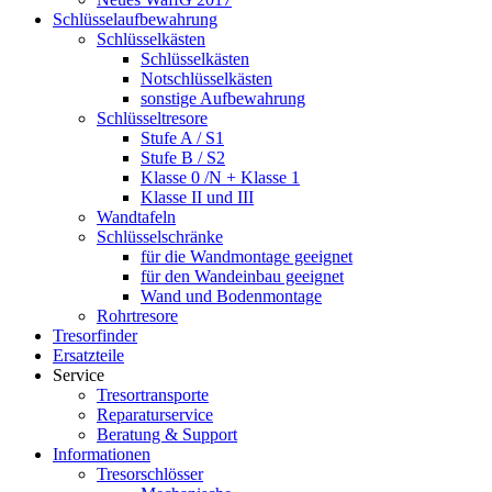
Schlüsselaufbewahrung
Schlüsselkästen
Schlüsselkästen
Notschlüsselkästen
sonstige Aufbewahrung
Schlüsseltresore
Stufe A / S1
Stufe B / S2
Klasse 0 /N + Klasse 1
Klasse II und III
Wandtafeln
Schlüsselschränke
für die Wandmontage geeignet
für den Wandeinbau geeignet
Wand und Bodenmontage
Rohrtresore
Tresorfinder
Ersatzteile
Service
Tresortransporte
Reparaturservice
Beratung & Support
Informationen
Tresorschlösser