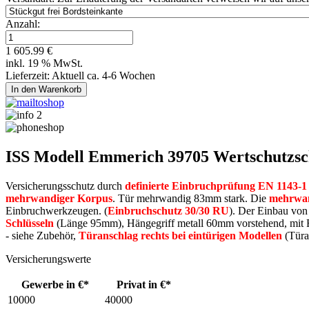
Anzahl:
1 605.99 €
inkl. 19 % MwSt.
Lieferzeit: Aktuell ca. 4-6 Wochen
ISS Modell Emmerich 39705 Wertschutzs
Versicherungsschutz durch
definierte Einbruchprüfung EN 1143-1 
mehrwandiger Korpus
. Tür mehrwandig 83mm stark. Die
mehrwan
Einbruchwerkzeugen. (
Einbruchschutz 30/30 RU
). Der Einbau vo
Schlüsseln
(Länge 95mm), Hängegriff metall 60mm vorstehend, mit
- siehe Zubehör,
Türanschlag rechts bei eintürigen Modellen
(Türa
Versicherungswerte
Gewerbe in €*
Privat in €*
10000
40000