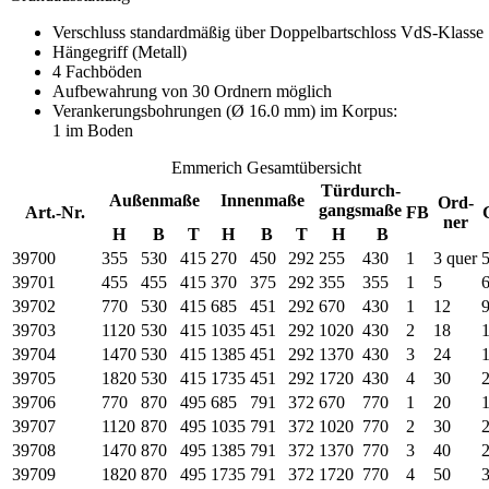
Verschluss standardmäßig über Doppelbartschloss VdS-Klasse 
Hängegriff (Metall)
4 Fachböden
Aufbewahrung von 30 Ordnern möglich
Verankerungsbohrungen (Ø 16.0 mm) im Korpus:
1 im Boden
Emmerich Gesamtübersicht
Türdurch-
Außenmaße
Innenmaße
Ord-
gangsmaße
Art.-Nr.
FB
ner
H
B
T
H
B
T
H
B
39700
355
530
415
270
450
292
255
430
1
3 quer
5
39701
455
455
415
370
375
292
355
355
1
5
6
39702
770
530
415
685
451
292
670
430
1
12
9
39703
1120
530
415
1035
451
292
1020
430
2
18
39704
1470
530
415
1385
451
292
1370
430
3
24
39705
1820
530
415
1735
451
292
1720
430
4
30
39706
770
870
495
685
791
372
670
770
1
20
39707
1120
870
495
1035
791
372
1020
770
2
30
39708
1470
870
495
1385
791
372
1370
770
3
40
39709
1820
870
495
1735
791
372
1720
770
4
50