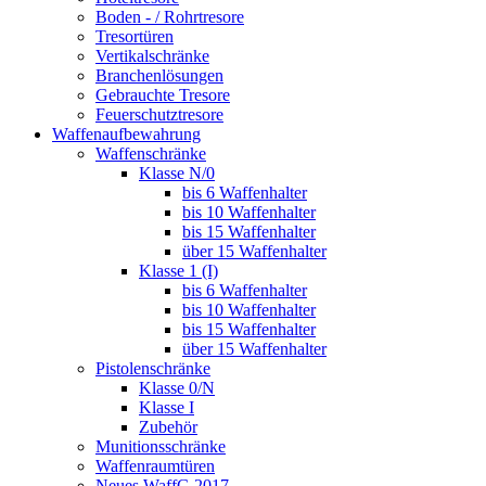
Boden - / Rohrtresore
Tresortüren
Vertikalschränke
Branchenlösungen
Gebrauchte Tresore
Feuerschutztresore
Waffenaufbewahrung
Waffenschränke
Klasse N/0
bis 6 Waffenhalter
bis 10 Waffenhalter
bis 15 Waffenhalter
über 15 Waffenhalter
Klasse 1 (I)
bis 6 Waffenhalter
bis 10 Waffenhalter
bis 15 Waffenhalter
über 15 Waffenhalter
Pistolenschränke
Klasse 0/N
Klasse I
Zubehör
Munitionsschränke
Waffenraumtüren
Neues WaffG 2017