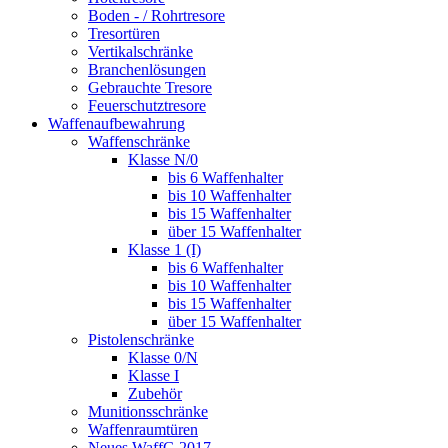
Boden - / Rohrtresore
Tresortüren
Vertikalschränke
Branchenlösungen
Gebrauchte Tresore
Feuerschutztresore
Waffenaufbewahrung
Waffenschränke
Klasse N/0
bis 6 Waffenhalter
bis 10 Waffenhalter
bis 15 Waffenhalter
über 15 Waffenhalter
Klasse 1 (I)
bis 6 Waffenhalter
bis 10 Waffenhalter
bis 15 Waffenhalter
über 15 Waffenhalter
Pistolenschränke
Klasse 0/N
Klasse I
Zubehör
Munitionsschränke
Waffenraumtüren
Neues WaffG 2017