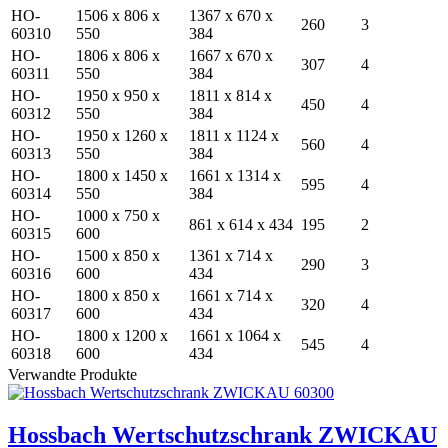
HO-
1506 x 806 x
1367 x 670 x
260
3
60310
550
384
HO-
1806 x 806 x
1667 x 670 x
307
4
60311
550
384
HO-
1950 x 950 x
1811 x 814 x
450
4
60312
550
384
HO-
1950 x 1260 x
1811 x 1124 x
560
4
60313
550
384
HO-
1800 x 1450 x
1661 x 1314 x
595
4
60314
550
384
HO-
1000 x 750 x
861 x 614 x 434
195
2
60315
600
HO-
1500 x 850 x
1361 x 714 x
290
3
60316
600
434
HO-
1800 x 850 x
1661 x 714 x
320
4
60317
600
434
HO-
1800 x 1200 x
1661 x 1064 x
545
4
60318
600
434
Verwandte Produkte
Hossbach Wertschutzschrank ZWICKAU