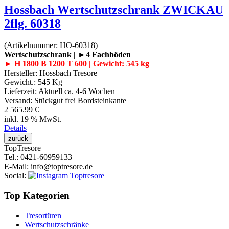
Hossbach Wertschutzschrank ZWICKAU
2flg. 60318
(Artikelnummer:
HO-60318
)
Wertschutzschrank | ►4 Fachböden
► H 1800 B 1200 T 600 | Gewicht: 545 kg
Hersteller:
Hossbach Tresore
Gewicht.:
545 Kg
Lieferzeit:
Aktuell ca. 4-6 Wochen
Versand: Stückgut frei Bordsteinkante
2 565.99 €
inkl. 19 % MwSt.
Details
Top
Tresore
Tel.
: 0421-60959133
E-Mail
: info@toptresore.de
Social
:
Top Kategorien
Tresortüren
Wertschutzschränke