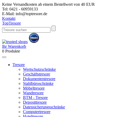
Keine Versandkosten ab einem Bestellwert von 40 EUR
Tel:
0421 - 60959133
E-Mail:
info@toptresore.de
Kontakt
Top
Tresore
Ihr Warenkorb
0
Produkte
Tresore
Wertschutzschränke
Geschäftstresore
Dokumententresore
Stahlbüroschränke
Möbeltresore
Wandtresore
BTM - Tresore
Deposittresore
Datensicherungsschränke
Computertresore
Hoteltresore