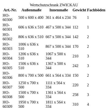
Wertschutzschrank ZWICKAU
Art.-Nr.
Außenmaße
Innenmaße
Gewicht
Fachböden
HO-
500 x 600 x 400
361 x 464 x 234
76
1
60300
HO-
606 x 636 x 510
467 x 500 x 344
112
1
60301
HO-
806 x 636 x 510
667 x 500 x 344
142
2
60302
HO-
1006 x 636 x
867 x 500 x 344
170
2
60303
510
HO-
1206 x 636 x
1067 x 500 x
210
3
60304
510
344
HO-
1506 x 636 x
1367 x 500 x
242
3
60305
510
344
HO-
800 x 700 x 500
661 x 564 x 334
150
2
60306
HO-
1250 x 700 x
1111 x 564 x
220
2
60307
500
334
HO-
1500 x 700 x
1361 x 564 x
258
3
60308
500
334
HO-
1950 x 700 x
1811 x 564 x
310
4
60309
500
334