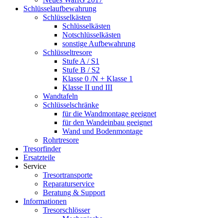
Schlüsselaufbewahrung
Schlüsselkästen
Schlüsselkästen
Notschlüsselkästen
sonstige Aufbewahrung
Schlüsseltresore
Stufe A / S1
Stufe B / S2
Klasse 0 /N + Klasse 1
Klasse II und III
Wandtafeln
Schlüsselschränke
für die Wandmontage geeignet
für den Wandeinbau geeignet
Wand und Bodenmontage
Rohrtresore
Tresorfinder
Ersatzteile
Service
Tresortransporte
Reparaturservice
Beratung & Support
Informationen
Tresorschlösser