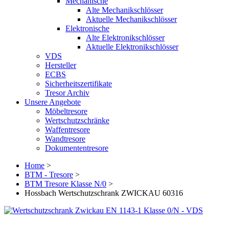
Mechanische
Alte Mechanikschlösser
Aktuelle Mechanikschlösser
Elektronische
Alte Elektronikschlösser
Aktuelle Elektronikschlösser
VDS
Hersteller
ECBS
Sicherheitszertifikate
Tresor Archiv
Unsere Angebote
Möbeltresore
Wertschutzschränke
Waffentresore
Wandtresore
Dokumententresore
Home
>
BTM - Tresore
>
BTM Tresore Klasse N/0
>
Hossbach Wertschutzschrank ZWICKAU 60316