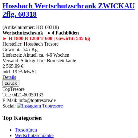
Hossbach Wertschutzschrank ZWICKAU
2flg. 60318
(Artikelnummer:
HO-60318
)
Wertschutzschrank | ►4 Fachböden
► H 1800 B 1200 T 600 | Gewicht: 545 kg
Hersteller:
Hossbach Tresore
Gewicht.:
545 Kg
Lieferzeit:
Aktuell ca. 4-6 Wochen
Versand: Stückgut frei Bordsteinkante
2 565.99 €
inkl. 19 % MwSt.
Details
Top
Tresore
Tel.
: 0421-60959133
E-Mail
: info@toptresore.de
Social
:
Top Kategorien
Tresortüren
Wertschutzschränke