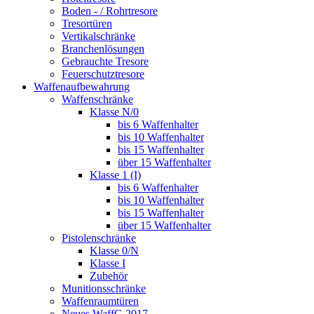
Boden - / Rohrtresore
Tresortüren
Vertikalschränke
Branchenlösungen
Gebrauchte Tresore
Feuerschutztresore
Waffenaufbewahrung
Waffenschränke
Klasse N/0
bis 6 Waffenhalter
bis 10 Waffenhalter
bis 15 Waffenhalter
über 15 Waffenhalter
Klasse 1 (I)
bis 6 Waffenhalter
bis 10 Waffenhalter
bis 15 Waffenhalter
über 15 Waffenhalter
Pistolenschränke
Klasse 0/N
Klasse I
Zubehör
Munitionsschränke
Waffenraumtüren
Neues WaffG 2017