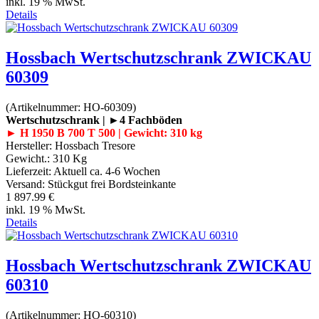
inkl. 19 % MwSt.
Details
Hossbach Wertschutzschrank ZWICKAU
60309
(Artikelnummer:
HO-60309
)
Wertschutzschrank | ►4 Fachböden
► H 1950 B 700 T 500 | Gewicht: 310 kg
Hersteller:
Hossbach Tresore
Gewicht.:
310 Kg
Lieferzeit:
Aktuell ca. 4-6 Wochen
Versand: Stückgut frei Bordsteinkante
1 897.99 €
inkl. 19 % MwSt.
Details
Hossbach Wertschutzschrank ZWICKAU
60310
(Artikelnummer:
HO-60310
)