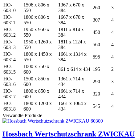
HO-
1506 x 806 x
1367 x 670 x
260
3
60310
550
384
HO-
1806 x 806 x
1667 x 670 x
307
4
60311
550
384
HO-
1950 x 950 x
1811 x 814 x
450
4
60312
550
384
HO-
1950 x 1260 x
1811 x 1124 x
560
4
60313
550
384
HO-
1800 x 1450 x
1661 x 1314 x
595
4
60314
550
384
HO-
1000 x 750 x
861 x 614 x 434
195
2
60315
600
HO-
1500 x 850 x
1361 x 714 x
290
3
60316
600
434
HO-
1800 x 850 x
1661 x 714 x
320
4
60317
600
434
HO-
1800 x 1200 x
1661 x 1064 x
545
4
60318
600
434
Verwandte Produkte
Hossbach Wertschutzschrank ZWICKAU