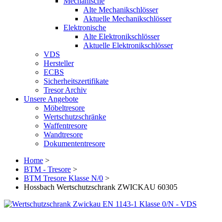
Mechanische
Alte Mechanikschlösser
Aktuelle Mechanikschlösser
Elektronische
Alte Elektronikschlösser
Aktuelle Elektronikschlösser
VDS
Hersteller
ECBS
Sicherheitszertifikate
Tresor Archiv
Unsere Angebote
Möbeltresore
Wertschutzschränke
Waffentresore
Wandtresore
Dokumententresore
Home
>
BTM - Tresore
>
BTM Tresore Klasse N/0
>
Hossbach Wertschutzschrank ZWICKAU 60305