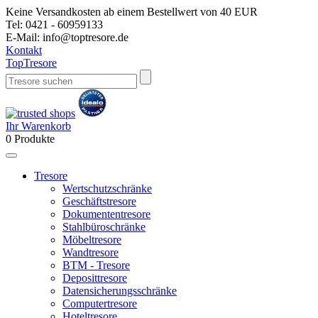
Keine Versandkosten ab einem Bestellwert von 40 EUR
Tel:
0421 - 60959133
E-Mail:
info@toptresore.de
Kontakt
Top
Tresore
Ihr Warenkorb
0
Produkte
Tresore
Wertschutzschränke
Geschäftstresore
Dokumententresore
Stahlbüroschränke
Möbeltresore
Wandtresore
BTM - Tresore
Deposittresore
Datensicherungsschränke
Computertresore
Hoteltresore