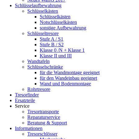
Schlüsselaufbewahrung
Schlüsselkästen
Schlüsselkästen
Notschlüsselkästen
sonstige Aufbewahrung
Schlüsseltresore
Stufe A / S1
Stufe B / S2
Klasse 0 /N + Klasse 1
Klasse II und III
Wandtafeln
Schlüsselschränke
für die Wandmontage geeignet
für den Wandeinbau geeignet
Wand und Bodenmontage
Rohrtresore
Tresorfinder
Ersatzteile
Service
Tresortransporte
Reparaturservice
Beratung & Support
Informationen
Tresorschlösser