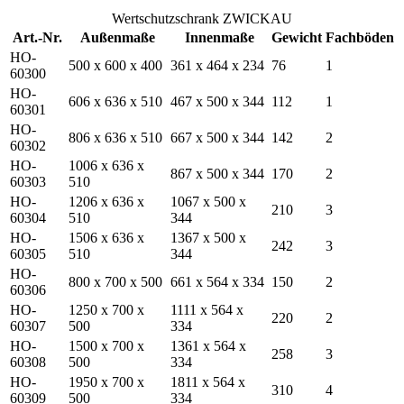
Wertschutzschrank ZWICKAU
Art.-Nr.
Außenmaße
Innenmaße
Gewicht
Fachböden
HO-
500 x 600 x 400
361 x 464 x 234
76
1
60300
HO-
606 x 636 x 510
467 x 500 x 344
112
1
60301
HO-
806 x 636 x 510
667 x 500 x 344
142
2
60302
HO-
1006 x 636 x
867 x 500 x 344
170
2
60303
510
HO-
1206 x 636 x
1067 x 500 x
210
3
60304
510
344
HO-
1506 x 636 x
1367 x 500 x
242
3
60305
510
344
HO-
800 x 700 x 500
661 x 564 x 334
150
2
60306
HO-
1250 x 700 x
1111 x 564 x
220
2
60307
500
334
HO-
1500 x 700 x
1361 x 564 x
258
3
60308
500
334
HO-
1950 x 700 x
1811 x 564 x
310
4
60309
500
334