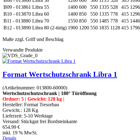
B08 - 013860
Libra 50
1200
600
500
1135
528
365
1096
B09 - 013861
Libra 55
1400
600
550
1335
528
415
1296
B10 - 013870
Libra 60
1400
850
550
1335
778
415
1296
B11 - 013880
Libra 70
1550
850
550
1485
778
415
1446
B12 - 013890
Libra 80 (2-türig)
1900
1200
550
1835
1128
415
1796
Maße zzgl. Griff und Beschlag
Verwandte Produkte
Format Wertschutzschrank Libra 1
(Artikelnummer:
013800-60000
)
Wertschutzschutzschrank | 180° Türöffnung
Ordner: 5 | Gewicht: 128 kg |
Hersteller:
Format Tresorbau
Gewicht.:
128 Kg
Lieferzeit:
5-10 Werktage
Versand: Stückgut frei Bordsteinkante
654.99 €
inkl. 19 % MwSt.
Details