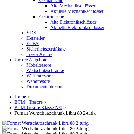
Mechanische
Alte Mechanikschlösser
Aktuelle Mechanikschlösser
Elektronische
Alte Elektronikschlösser
Aktuelle Elektronikschlösser
VDS
Hersteller
ECBS
Sicherheitszertifikate
Tresor Archiv
Unsere Angebote
Möbeltresore
Wertschutzschränke
Waffentresore
Wandtresore
Dokumententresore
Home
>
BTM - Tresore
>
BTM Tresore Klasse N/0
>
Format Wertschutzschrank Libra 80 2-türig