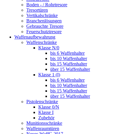
Boden - / Rohrtresore
Tresortüren
Vertikalschränke
Branchenlösungen
Gebrauchte Tresore
Feuerschutztresore
Waffenaufbewahrung
Waffenschränke
Klasse N/0
bis 6 Waffenhalter
bis 10 Waffenhalter
bis 15 Waffenhalter
über 15 Waffenhalter
Klasse 1 (I)
bis 6 Waffenhalter
bis 10 Waffenhalter
bis 15 Waffenhalter
über 15 Waffenhalter
Pistolenschränke
Klasse 0/N
Klasse I
Zubehör
Munitionsschränke
Waffenraumtüren
Neues WaffG 2017