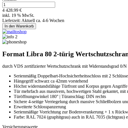
4 428.99 €
inkl. 19 % MwSt.
Lieferzeit: Aktuell ca. 4-6 Wochen
Format Libra 80 2-türig Wertschutzschra
durch VDS zertifizierter Wertschutzschrank mit Widerstandsgrad 0/
Serienmäßig Doppelbart-Hochsicherheitsschloss mit 2 Schlüsse
Hängegriff schwarz ca 42mm vorstehend
Höchst widerstandsfähige Türfront und Korpus gegen Angriff
Tür mehrfach aus massivem, hochwertigen Stahl gekantet, mit
Türöffnungswinkel 180° | Türanschlag: DIN rechts
Sichere 4-seitige Verriegelung durch massive Schließbolzen und 
Erweiterte Schlosspanzerung
Serienmäßige Vorrichtung zur Bodenverankerung + 1 x Rückw
Farbe: RAL 7024 (graphitgrau) auch in RAL 7035 (lichtgrau) er
Versicherungswerte