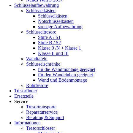
Schlüsselaufbewahrung
Schlüsselkästen
Schlüsselkästen
Notschlüsselkästen
sonstige Aufbewahrung
Schlüsseltresore
Stufe A / S1
Stufe B / S2
Klasse 0 /N + Klasse 1
Klasse II und III
Wandtafeln
Schlüsselschränke
für die Wandmontage geeignet
für den Wandeinbau geeignet
Wand und Bodenmontage
Rohrtresore
Tresorfinder
Ersatzteile
Service
Tresortransporte
Reparaturservice
Beratung & Support
Informationen
Tresorschlösser