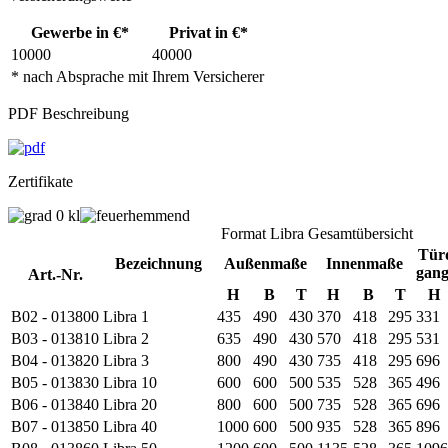
Gewerbe in €*
Privat in €*
10000
40000
* nach Absprache mit Ihrem Versicherer
PDF Beschreibung
Zertifikate
Format Libra Gesamtübersicht
Tür
Bezeichnung
Außenmaße
Innenmaße
gan
Art.-Nr.
H
B
T
H
B
T
H
B02 - 013800
Libra 1
435
490
430
370
418
295
331
B03 - 013810
Libra 2
635
490
430
570
418
295
531
B04 - 013820
Libra 3
800
490
430
735
418
295
696
B05 - 013830
Libra 10
600
600
500
535
528
365
496
B06 - 013840
Libra 20
800
600
500
735
528
365
696
B07 - 013850
Libra 40
1000
600
500
935
528
365
896